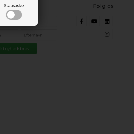
ig opdateret
Statistiske
Følg os