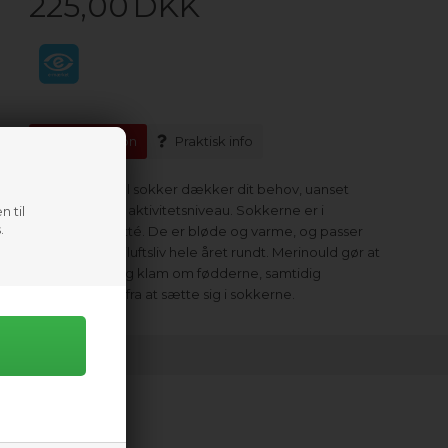
225,00
DKK
Information
Praktisk info
Aclima hotwool sokker dækker dit behov, uanset
temperatur og aktivitetsniveau. Sokkerne er i
n til
.
slidstærk ullfrotté. De er bløde og varme, og passer
meget fint til friluftsliv hele året rundt. Merinould gør at
du ikke føler dig klam om fødderne, samtidig
forhindres lugt fra at sætte sig i sokkerne.