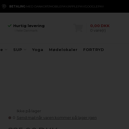
i hele Danmark
EPAY
VI SENDER
MED POSTNORD FRA 39 KR.
Danmarks største
kajakhotel
Hurtig levering
i hele Danmark
0,00
DKK
Danmarks største
0
vare(r)
kajakhotel
Hurtig levering
i hele Danmark
fe
SUP
Yoga
Mødelokaler
FORTRYD
Ikke på lager
0
Send mail når varen kommer på lager igen