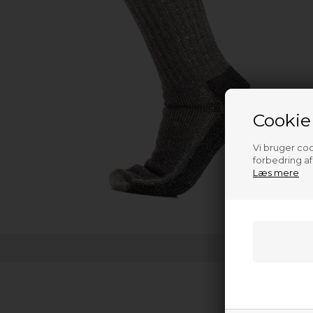
Cookie
Vi bruger cook
forbedring a
Læs mere