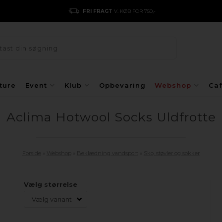
BETALING
MED DANKORT/MOBILEPAY/APPLEPAY/GOOGL
ture
Event
Klub
Opbevaring
Webshop
Ca
Aclima Hotwool Socks Uldfrotte
Forside
»
Webshop
»
Beklædning vandsport
»
Sko, støvler og sokker
Vælg størrelse