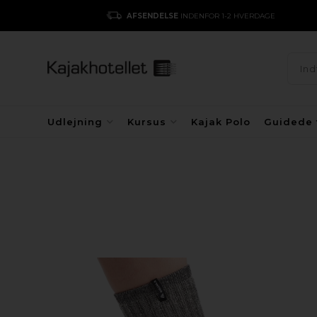
 HVERDAGE
FRI FRAGT
V. KØB FOR 750,-
Udlejning
Kursus
Kajak Polo
Guidede 