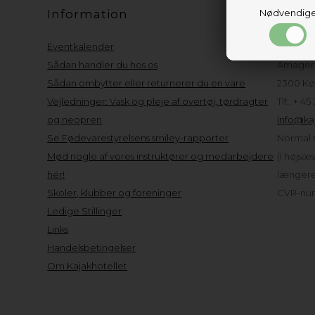
Information
Nødvendig
Kund
Eventkalender
Kajakho
Sådan handler du hos os
Amager 
Sådan ombytter eller returnerer du en vare
2300 Kø
Vejledninger: Vask og pleje af overtøj, tørdragter
Tlf.: + 45
og neopren
info@kaj
Se Fødevarestyrelsens smiley-rapporter
Normal s
Mød nogle af vores instruktører og medarbejdere
(I højsæ
hér!
længere 
Skoler, klubber og foreninger
CVR-num
Ledige Stillinger
Links
Handelsbetingelser
Om Kajakhotellet