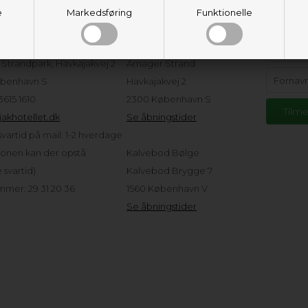
e
eservice
Markedsføring
Adresser og
Funktionelle
Hold d
åbningstider
tellet ApS
Strandpark, Havkajakvej 2
Amager Strand
benhavn S
Havkajakvej 2
 3615 1610
2300 København S
akhotellet.dk
Se åbningstider
vartid på mail: 1-2 hverdage
sonen kan der opstå
Kalvebod Bølge
svartid)
Kalvebod Brygge 7
mer: 29 31 20 36
1560 København V
Se åbningstider