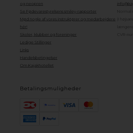
og neopren
info@kaj
Se Fødevarestyrelsens smiley-rapporter
Normal s
Mød nogle af vores instruktører og medarbejdere
(I højsæ
hér!
længere 
Skoler, klubber og foreninger
CVR-num
Ledige Stillinger
Links
Handelsbetingelser
Om Kajakhotellet
Betalingsmuligheder