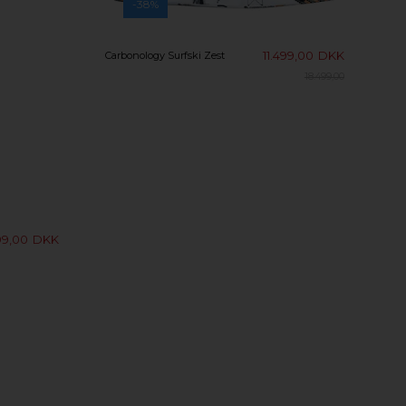
-38%
11.499,00
DKK
Carbonology Surfski Zest
18.499,00
99,00
DKK