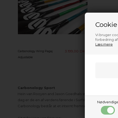
Cookie
Vi bruger cook
forbedring a
Læs mere
3.199,00
DKK
Carbonology Wing Pagaj
Adjustable
Carbonology Sport
Hein van Rooyen and Jason Goedhals startede i 2006 Cab
dag er de en af verdens førende i Surfski, med det mest 
Nødvendig
Carbonology består at et internt fremragende team af båd
Citat fra Hein van Rooyen: