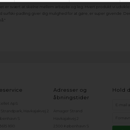
at det er svært at skelne mellem arbejde og leg. Hvert produkt vi udvik
, hvad surfski-padling giver dig mulighed for at gøre, er super givende. D
på."
eservice
Adresser og
Hold d
åbningstider
tellet ApS
Strandpark, Havkajakvej 2
Amager Strand
benhavn S
Havkajakvej 2
 3615 1610
2300 København S