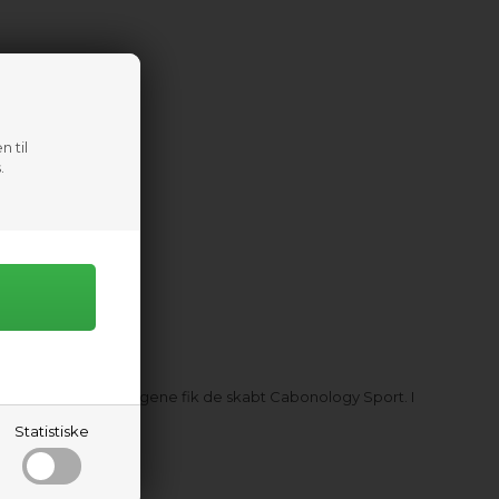
n til
.
 og høj værdi for pengene fik de skabt Cabonology Sport. I
veauer.
Statistiske
fekte Surfski.