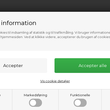
 information
ies til indsamling af statistik og til trafikmåling. Vi bruger informatione
f hjemmesiden. Ved at klikke videre, accepterer du brugen af cookies
Vis cookie detaljer
onology Sport.
Drevet af passionen for innovation, teknologi, kvalitet
omfattende udvalg for både verdensmestre og hobby-roere på alle ni
e
Markedsføring
Funktionelle
ebyggere og håndværkere som alle stræber efter at give dig den per