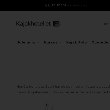
FRI FRAGT
V. KØB FOR 750,-
Udlejning
Kursus
Kajak Polo
Guidede 
Hos Carbonology Sport har de det mest omfattende udvalg af 
fremstilling sker internt, hvilket sikrer, at du modtager de