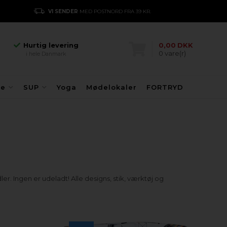
Hurtig levering
VI SENDER
MED POSTNORD FRA 39 KR.
E
i hele Danmark
Danmarks største
kajakhotel
Hurtig levering
0,00
DKK
0
vare(r)
i hele Danmark
Danmarks største
kajakhotel
Hurtig levering
fe
SUP
Yoga
Mødelokaler
FORTRYD
i hele Danmark
r. Ingen er udeladt! Alle designs, stik, værktøj og