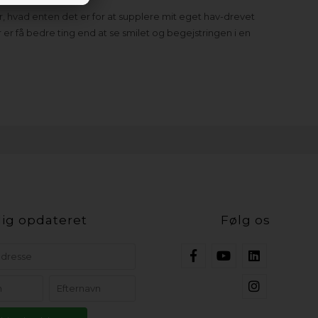
ler, hvad enten det er for at supplere mit eget hav-drevet
er er få bedre ting end at se smilet og begejstringen i en
ig opdateret
Følg os