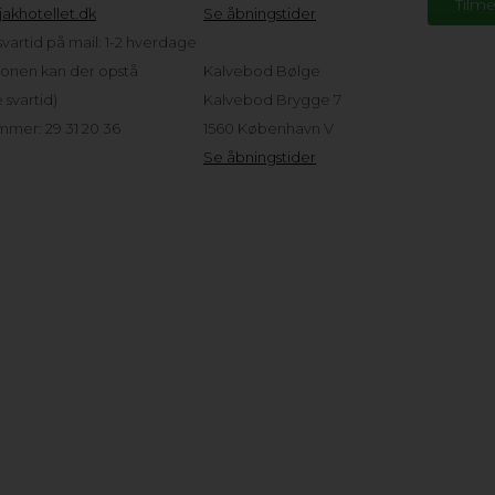
akhotellet.dk
Se åbningstider
vartid på mail: 1-2 hverdage
sonen kan der opstå
Kalvebod Bølge
svartid)
Kalvebod Brygge 7
mer: 29 31 20 36
1560 København V
Se åbningstider