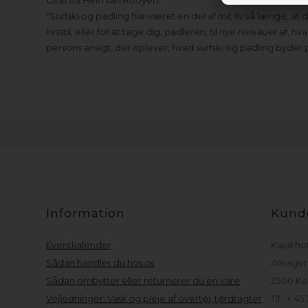
"Surfski og padling har været en del af mit liv så længe, ​​
livsstil, eller for at tage dig, padleren, til nye niveauer af
persons ansigt, der oplever, hvad surfski og padling byder 
Information
Kund
Eventkalender
Kajakho
Sådan handler du hos os
Amager 
Sådan ombytter eller returnerer du en vare
2300 Kø
Vejledninger: Vask og pleje af overtøj, tørdragter
Tlf.: + 45