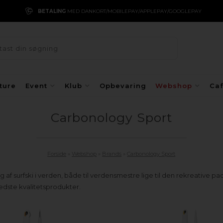
BETALING
MED DANKORT/MOBILEPAY/APPLEPAY/GOOGLEPAY
ture
Event
Klub
Opbevaring
Webshop
Ca
Carbonology Sport
Forside
»
Webshop
»
Brands
»
Carbonology Sport
surfski i verden, både til verdensmestre lige til den rekreative padle
 bedste kvalitetsprodukter.