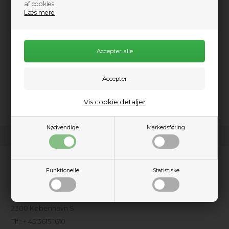
af cookies.
Læs mere
Sharkie kids
1.449,00
DKK
Vis cookie detaljer
Nødvendige
Markedsføring
Kundeservice
Funktionelle
Statistiske
Kajakhotellet ApS
Amager Strandpark, Havkajakvej 2
2300 København S
Tlf.: + 45 3615 1610