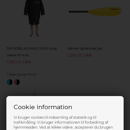
DRYROBE ADVANCE KIDS Long
Werner Sprite Kids 2pc
1.299,00
DKK
Sleeve 10-14 år
1.299,00
DKK
Tilgængelige farver
Cookie information
Vi bruger cookies til indsamling af statistik og til
trafikmåling. Vi bruger informationen til forbedring af
hjemmesiden. Ved at klikke videre, accepterer du brugen