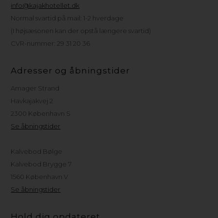
info@kajakhotellet.dk
Normal svartid på mail: 1-2 hverdage
(I højsæsonen kan der opstå længere svartid)
CVR-nummer: 29 31 20 36
Adresser og åbningstider
Amager Strand
Havkajakvej 2
2300 København S
Se åbningstider
Kalvebod Bølge
Kalvebod Brygge 7
1560 København V
Se åbningstider
Hold dig opdateret