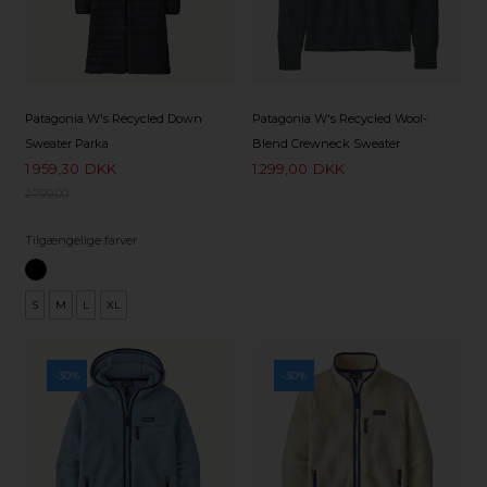
Patagonia W's Recycled Down
Patagonia W's Recycled Wool-
Sweater Parka
Blend Crewneck Sweater
1.959,30
DKK
1.299,00
DKK
2.799,00
Tilgængelige farver
S
M
L
XL
-30%
-30%