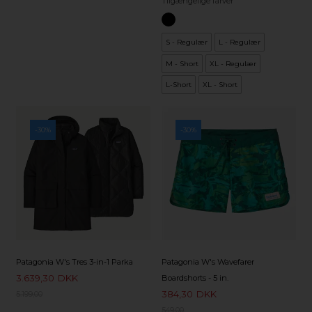
Tilgængelige farver
S - Regulær
L - Regulær
M - Short
XL - Regulær
L-Short
XL - Short
-30%
-30%
Patagonia W's Tres 3-in-1 Parka
Patagonia W's Wavefarer
3.639,30
DKK
Boardshorts - 5 in.
384,30
DKK
5.199,00
549,00