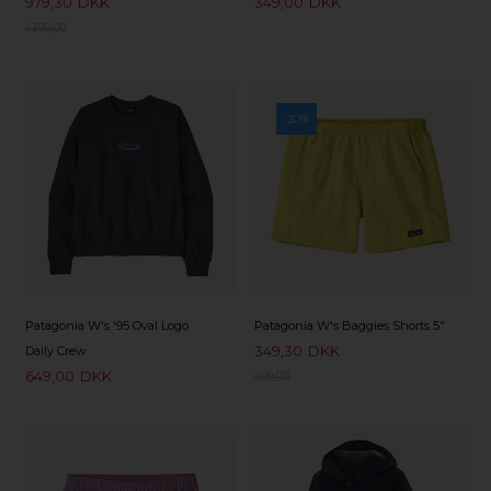
979,30
DKK
349,00
DKK
1.399,00
-30%
Patagonia W's '95 Oval Logo
Patagonia W's Baggies Shorts 5"
349,30
DKK
Daily Crew
649,00
DKK
499,00