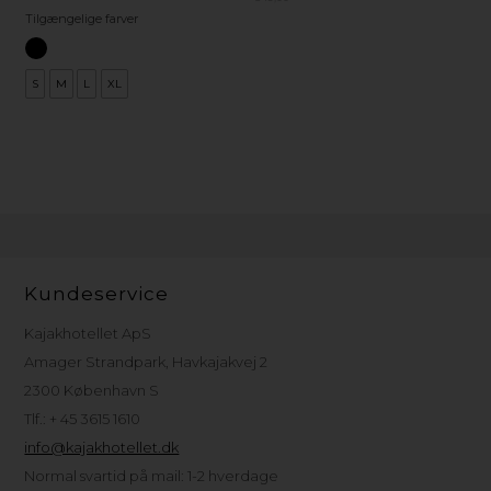
Tilgængelige farver
S
M
L
XL
Kundeservice
Kajakhotellet ApS
Amager Strandpark, Havkajakvej 2
2300 København S
Tlf.: + 45 3615 1610
info@kajakhotellet.dk
Normal svartid på mail: 1-2 hverdage