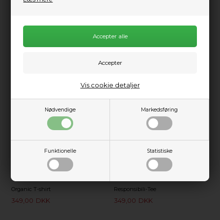
999,00
DKK
699,00
DKK
Tilgængelige farver
L
XL
M
S
Vis cookie detaljer
Nødvendige
Markedsføring
Funktionelle
Statistiske
Patagonia W's CTA Easy Cut
Patagonia W's Fitz Roy Wild
Organic T-shirt
Responsibili-Tee
349,00
DKK
349,00
DKK