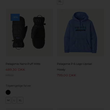
XL
-30%
Patagonia Nano Puff Mitts
Patagonia P-6 Logo Uprisal
489,30
DKK
Hoody
799,00
DKK
699,00
Tilgængelige farver
M
L
XL