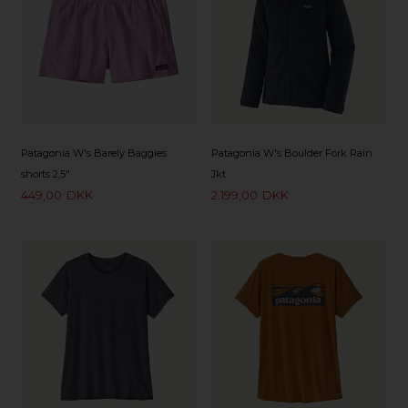
Patagonia W's Barely Baggies
Patagonia W's Boulder Fork Rain
shorts 2,5"
Jkt
449,00
DKK
2.199,00
DKK