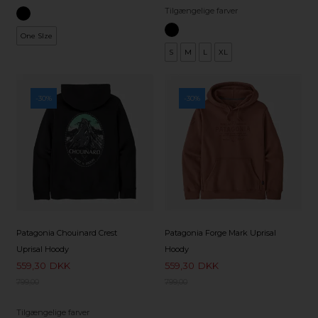
Tilgængelige farver
One SIze
S
M
L
XL
-30%
-30%
Patagonia Chouinard Crest
Patagonia Forge Mark Uprisal
Uprisal Hoody
Hoody
559,30
DKK
559,30
DKK
799,00
799,00
Tilgængelige farver