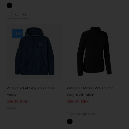
S
XL
XXl
-30%
Patagonia Fritz Roy Icon Uprisal
Patagonia Merino W's Thermal
Hoody
Weight ZIP-NECK
559,30
DKK
799,00
DKK
799,00
Tilgængelige farver