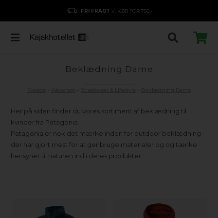
FRI FRAGT
V. KØB FOR 750,-
Beklædning Dame
Forside
»
Webshop
»
Streetwear & Lifestyle
»
Beklædning Dame
Her på siden finder du vores sortiment af beklædning til
kvinder fra Patagonia.
Patagonia er nok det mærke inden for outdoor beklædning
der har gjort mest for at genbruge materialer og og tænke
hensynet til naturen ind i deres produkter.