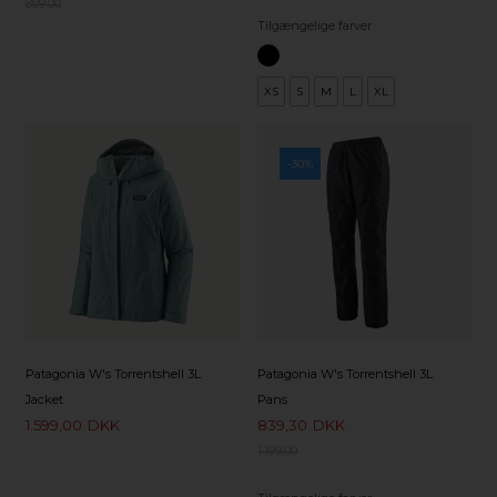
899,00
Tilgængelige farver
XS
S
M
L
XL
-30%
Patagonia W's Torrentshell 3L
Patagonia W's Torrentshell 3L
Jacket
Pans
1.599,00
DKK
839,30
DKK
1.199,00