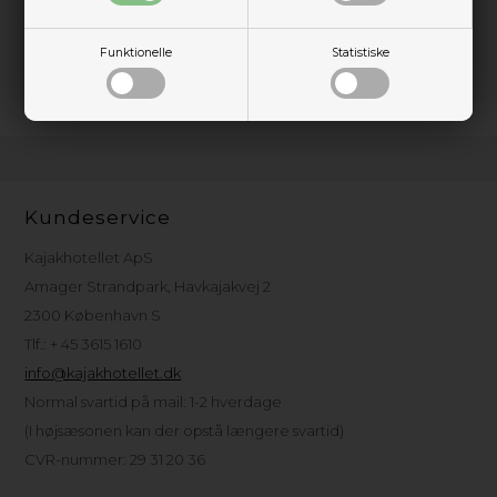
diamantgitter, som gør at trøjen holder på den varme luft,
transporterer fugt væk og tørrer hurtigt. HeiQ® Fresh
lugtkontrol holder trøjen frisk. Lavet på en Fair Trade Certified
Funktionelle
Statistiske
™ fabrik.
Kundeservice
Kajakhotellet ApS
Amager Strandpark, Havkajakvej 2
2300 København S
Tlf.: + 45 3615 1610
info@kajakhotellet.dk
Normal svartid på mail: 1-2 hverdage
(I højsæsonen kan der opstå længere svartid)
CVR-nummer: 29 31 20 36