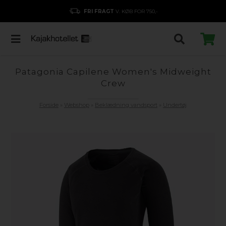
FRI FRAGT
V. KØB FOR 750,-
Patagonia Capilene Women's Midweight
Crew
Forside
»
Webshop
»
Beklædning vandsport
»
Undertøj