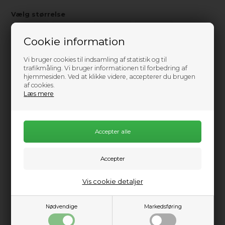
Vælg størrelse
S
M
L
XL
Cookie information
Ikke på lager
Vi bruger cookies til indsamling af statistik og til
trafikmåling. Vi bruger informationen til forbedring af
0
Send mail når varen kommer på lager igen
hjemmesiden. Ved at klikke videre, accepterer du brugen
af cookies.
699,00
DKK
Læs mere
Information
Praktisk info
Beskrivelse
Vis cookie detaljer
En klassisk, grundlæggende polyester baselayer trøje lavet af
100% genbrugs materiale. Dens glatte, bløde stof gør det let,
at bruge den som varmt inder-lag.
Nødvendige
Markedsføring
Garnet som er brugt har et hulrum og er vævet sammen i