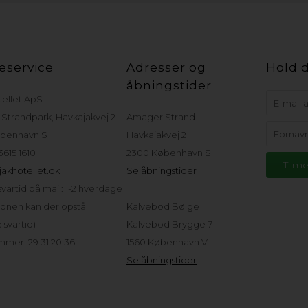
eservice
Adresser og
Hold d
åbningstider
tellet ApS
Strandpark, Havkajakvej 2
Amager Strand
benhavn S
Havkajakvej 2
 3615 1610
2300 København S
akhotellet.dk
Se åbningstider
vartid på mail: 1-2 hverdage
sonen kan der opstå
Kalvebod Bølge
svartid)
Kalvebod Brygge 7
mer: 29 31 20 36
1560 København V
Se åbningstider