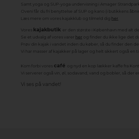
Samt yoga og SUP-yoga undervisning i Amager Strandpar
Oveni får du fri benyttelse af SUP og kano (i butikkens åbni
Læs mere om vores kajakklub og tilmeld dig
her
.
kajakbutik
Vores
er den største i København med alt det 
Se et udvalg af vores varer
her
og finder du ikke lige det du
Prøv din kajak i vandet inden du køber, så du finder den de
Vi har masser af kajakker på lager og helt sikkert også en til
café
Kom forbi vores
og nyd en kop lækker kaffe fra Kont
Vi serverer også vin, øl, sodavand, vand og bobler, så der er
Vi ses på vandet!