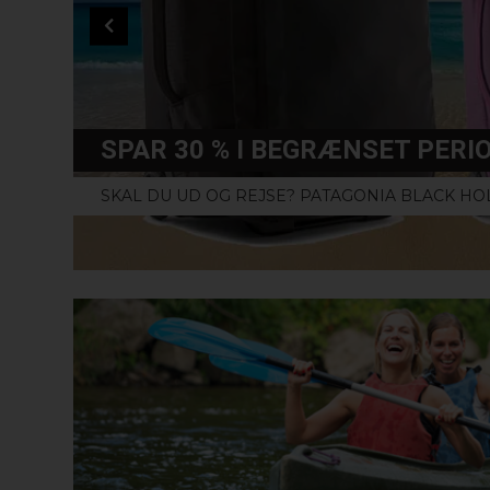
SPAR 30 % I BEGRÆNSET PERI
SKAL DU UD OG REJSE? PATAGONIA BLACK H