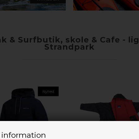
 & Surfbutik, skole & Cafe - l
Strandpark
Nyhed
 information