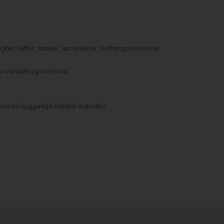
ter, luffer, støvler, spraydeck, redningsveste osv.
i vandet og ro en tur.
vores hyggelige lokaler indenfor.