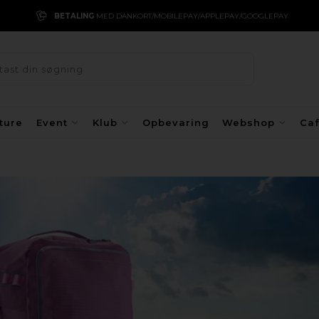
BETALING
MED DANKORT/MOBILEPAY/APPLEPAY/GOOGLEPAY
ture
Event
Klub
Opbevaring
Webshop
Ca