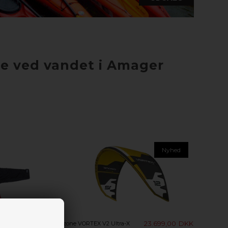
ige ved vandet i Amager
Nyhed
23.699,00
DKK
Ozone VORTEX V2 Ultra-X