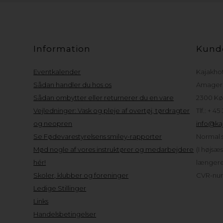
Information
Kund
Eventkalender
Kajakho
Sådan handler du hos os
Amager 
Sådan ombytter eller returnerer du en vare
2300 Kø
Vejledninger: Vask og pleje af overtøj, tørdragter
Tlf.: + 45
og neopren
info@kaj
Se Fødevarestyrelsens smiley-rapporter
Normal s
Mød nogle af vores instruktører og medarbejdere
(I højsæ
hér!
længere 
Skoler, klubber og foreninger
CVR-num
Ledige Stillinger
Links
Handelsbetingelser