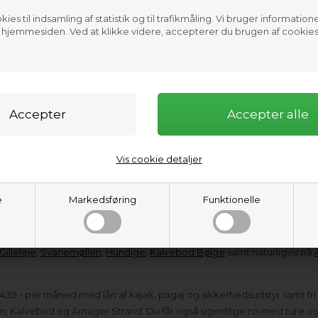
ies til indsamling af statistik og til trafikmåling. Vi bruger informatione
f hjemmesiden. Ved at klikke videre, accepterer du brugen af cookies
1.199,00
DKK
1.3
ene Hoodie 2mm
Dryrobe Advance Long Sleeve
Vis cookie detaljer
e
Markedsføring
Funktionelle
ige fra et 2 t
imers introduktionskursus til kajak eller SUP til 2 dages ka
Gilleleje
,
Svanemøllen
,
Hundige
,
Kalvebod Bølge
samt naturligvis på
kr. 439,- per måned med lån af kajak, pagaj og sikkerhedsudstyr samt f
, Kalvebod og Amager Strand. Du får også ugentlige ro-med ture og 