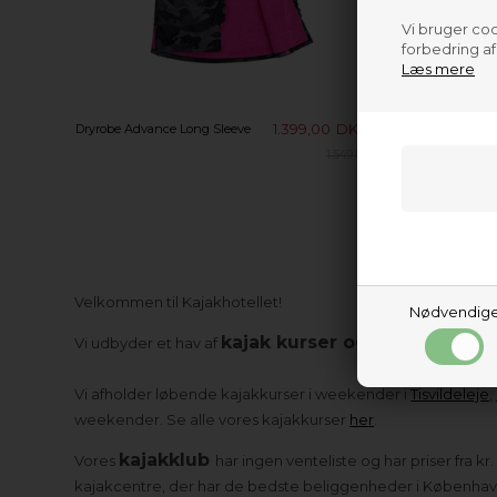
Vi bruger cook
forbedring a
Læs mere
1.399,00
DKK
Dryrobe Advance Long Sleeve
Haze Neopr
1.549,00
Velkommen til Kajakhotellet!
Nødvendig
kajak kurser og SUP kurser
Vi udbyder et hav af
, l
Vi afholder løbende kajakkurser i weekender i
Tisvildeleje
,
weekender. Se alle vores kajakkurser
her
.
kajakklub
Vores
har ingen venteliste og har priser fra 
kajakcentre, der har de bedste beliggenheder i København