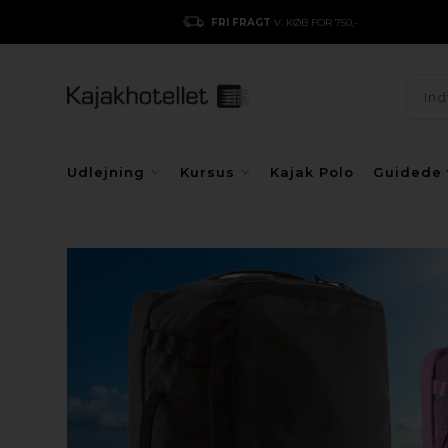
FRI FRAGT
V. KØB FOR 750,-
Udlejning
Kursus
Kajak Polo
Guidede 