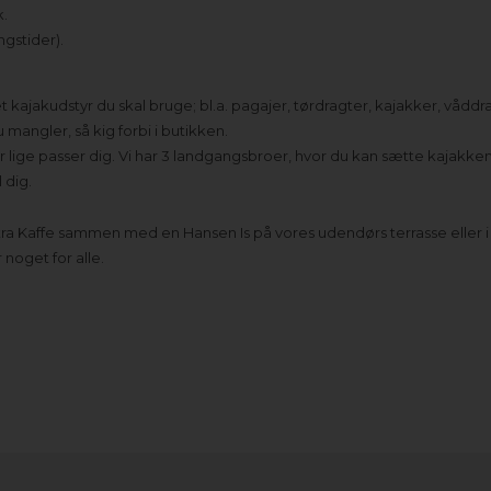
k.
ngstider).
kajakudstyr du skal bruge; bl.a. pagajer, tørdragter, kajakker, våddrag
 mangler, så kig forbi i butikken.
r lige passer dig. Vi har 3 landgangsbroer, hvor du kan sætte kajakken 
 dig.
ra Kaffe sammen med en Hansen Is på vores udendørs terrasse eller i 
 noget for alle.