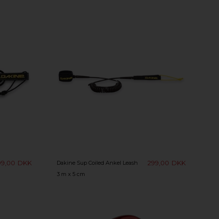
99,00
DKK
299,00
DKK
Dakine Sup Coiled Ankel Leash
3 m x 5 cm