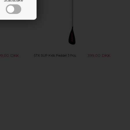
99,00
DKK
399,00
DKK
STX SUP Kids Paddel 3 Pcs.