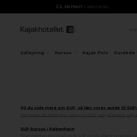
FRI FRAGT
V. KØB FOR 750,-
Udlejning
Kursus
Kajak Polo
Guidede 
Vil du vide mere om SUP, så læs vores guide til SUP
Her finder du detaljeret viden om SUP, valg af board, valg
SUP kursus i København
Start med en introduktion til SUP og bliv klædt ordenligt på