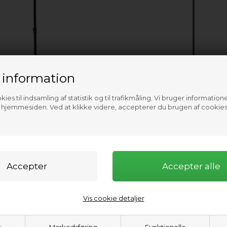
 information
ies til indsamling af statistik og til trafikmåling. Vi bruger informatione
f hjemmesiden. Ved at klikke videre, accepterer du brugen af cookies
699,00
DKK
4
lu Paddle 3 delt
Oukai Sup paddle 2 pcs Alu
Vis cookie detaljer
e
Markedsføring
Funktionelle