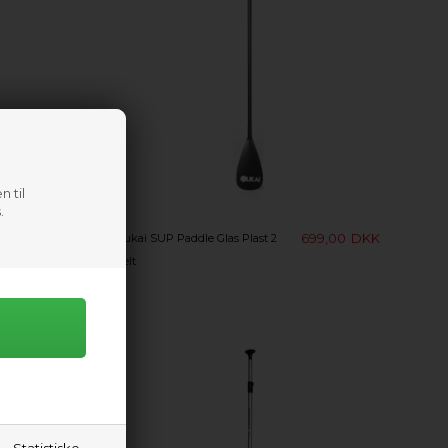
n til
.
99,00
DKK
699,00
DKK
Oukai SUP Paddle Glas Plast 2
delt
Statistiske