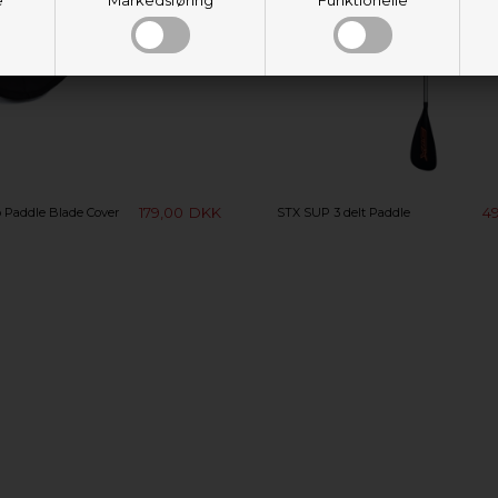
179,00
DKK
4
p Paddle Blade Cover
STX SUP 3 delt Paddle