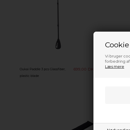
Cookie
Vi bruger cook
forbedring a
Læs mere
699,00
DKK
Oukai Paddle 3 pcs Glassfiber,
Oukai Sup A
plastic blade
Nødvendig