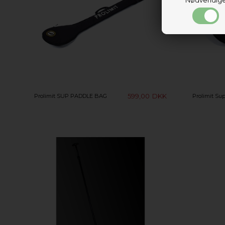
599,00
DKK
Prolimit SUP PADDLE BAG
Prolimit Su