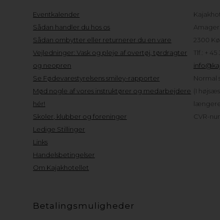
Eventkalender
Kajakho
Sådan handler du hos os
Amager 
Sådan ombytter eller returnerer du en vare
2300 Kø
Vejledninger: Vask og pleje af overtøj, tørdragter
Tlf.: + 45
og neopren
info@kaj
Se Fødevarestyrelsens smiley-rapporter
Normal s
Mød nogle af vores instruktører og medarbejdere
(I højsæ
hér!
længere 
Skoler, klubber og foreninger
CVR-num
Ledige Stillinger
Links
Handelsbetingelser
Om Kajakhotellet
Betalingsmuligheder