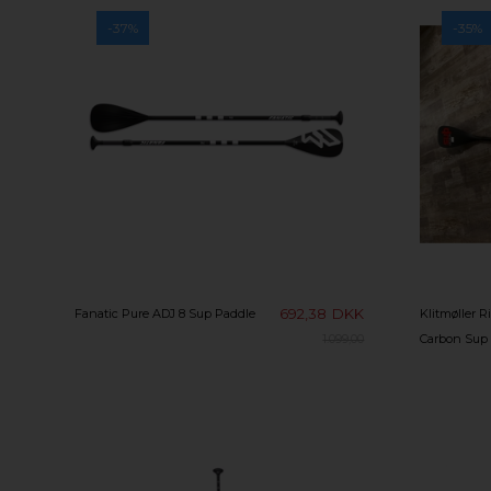
-37%
-35%
692,38
DKK
Fanatic Pure ADJ 8 Sup Paddle
Klitmøller 
Carbon Sup 
1.099,00