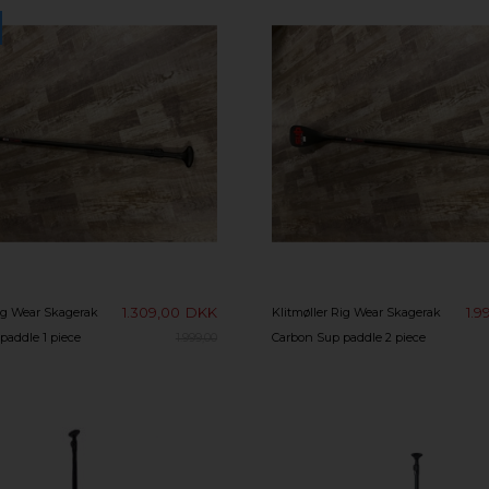
1.309,00
DKK
1.9
Rig Wear Skagerak
Klitmøller Rig Wear Skagerak
paddle 1 piece
Carbon Sup paddle 2 piece
1.999,00