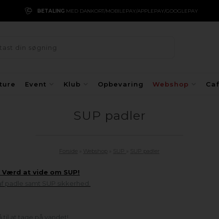
BETALING
MED DANKORT/MOBILEPAY/APPLEPAY/GOOGLEPAY
ture
Event
Klub
Opbevaring
Webshop
Ca
SUP padler
Forside
»
Webshop
»
SUP
»
SUP padler
: Værd at vide om SUP!
 af padle samt SUP sikkerhed.
 til at tage på vandet!