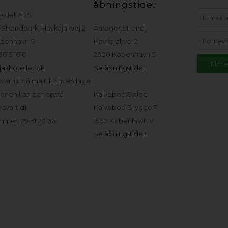
åbningstider
tellet ApS
Strandpark, Havkajakvej 2
Amager Strand
benhavn S
Havkajakvej 2
 3615 1610
2300 København S
akhotellet.dk
Se åbningstider
vartid på mail: 1-2 hverdage
sonen kan der opstå
Kalvebod Bølge
svartid)
Kalvebod Brygge 7
mer: 29 31 20 36
1560 København V
Se åbningstider