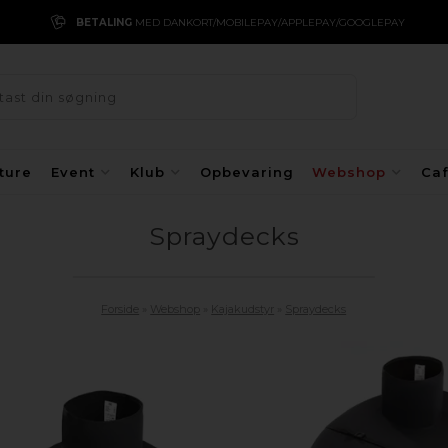
Y
VI SENDER
MED POSTNORD FRA 39 KR.
ture
Event
Klub
Opbevaring
Webshop
Ca
Spraydecks
Forside
»
Webshop
»
Kajakudstyr
»
Spraydecks