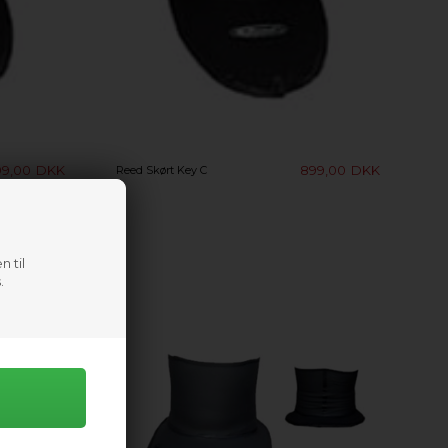
99,00
DKK
899,00
DKK
Reed Skørt Key C
n til
.