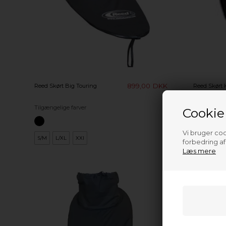
899,00
DKK
Reed Skørt Big Touring
Reed Skørt 
Tilgængelige farver
Cookie
Vi bruger cook
S/M
L/XL
XXl
forbedring a
Læs mere