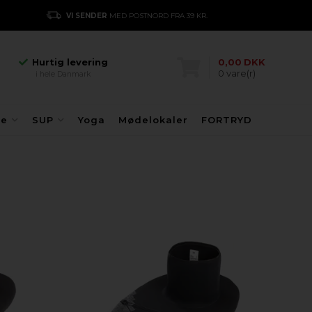
E-MÆRKET
VI ER GODKENDT AF E-MÆRKET FOR TRYG HANDEL
Hurtig levering
i hele Danmark
Danmarks største
0,00
DKK
0
vare(r)
kajakhotel
Hurtig levering
i hele Danmark
Danmarks største
fe
SUP
Yoga
Mødelokaler
FORTRYD
kajakhotel
Hurtig levering
i hele Danmark