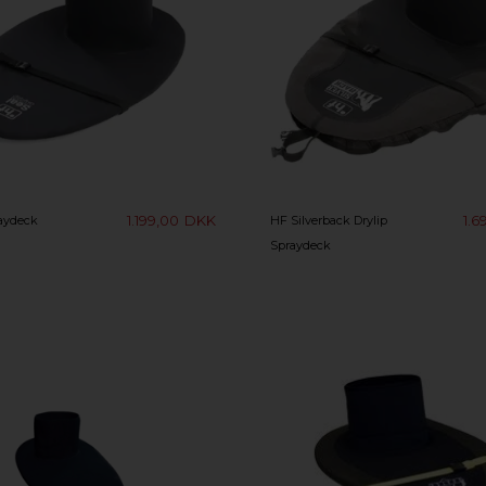
1.199,00
DKK
1.6
aydeck
HF Silverback Drylip
Spraydeck