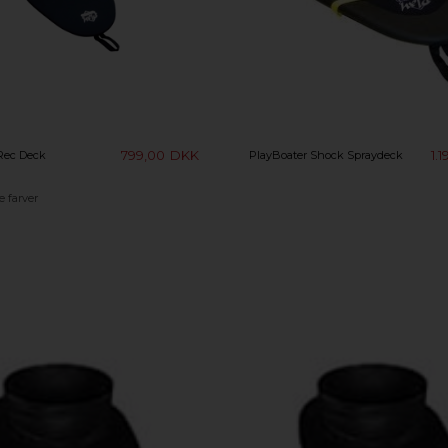
799,00
DKK
1.
Rec Deck
PlayBoater Shock Spraydeck
 farver