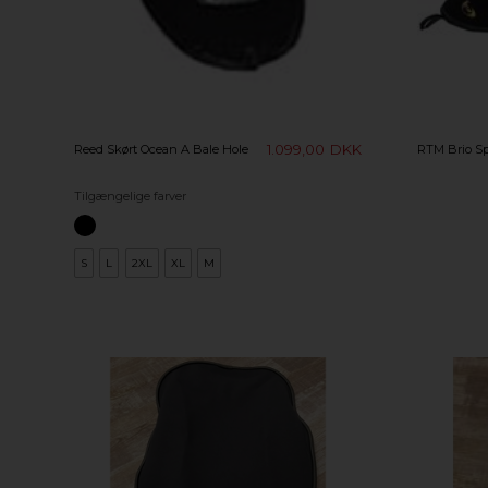
1.099,00
DKK
Reed Skørt Ocean A Bale Hole
RTM Brio Sp
Tilgængelige farver
S
L
2XL
XL
M