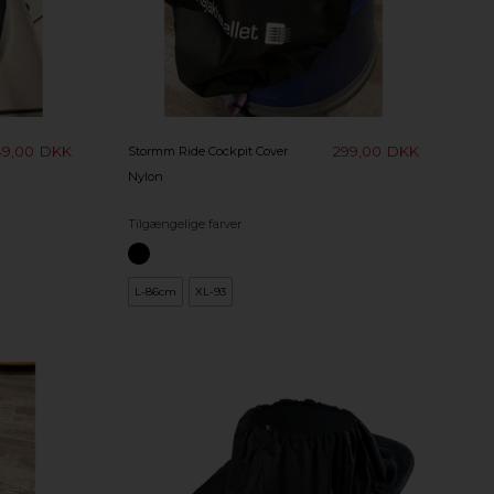
49,00
DKK
299,00
DKK
Stormm Ride Cockpit Cover
Nylon
Tilgængelige farver
L-86cm
XL-93