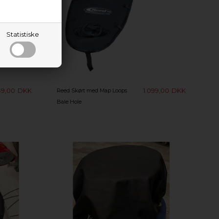
Statistiske
49,00
DKK
1.099,00
DKK
Reed Skørt med Map Loops
Bale Hole