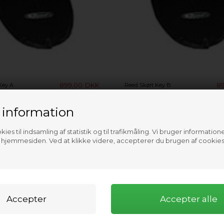
899,00
DKK
8
Key A
Reed Skørt Key B
 information
ies til indsamling af statistik og til trafikmåling. Vi bruger informatione
f hjemmesiden. Ved at klikke videre, accepterer du brugen af cookies