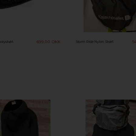
699,00
DKK
5
rayskørt
Storm Ride Nylon Skørt