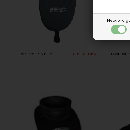
Nødvendig
899,00
DKK
Reed Skørt Key K1 LV
Reed skørt K