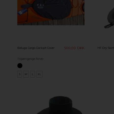
500,00
DKK
Beluga Cargo Cockpit Cover
HF Dry Skirt
Tilgængelige farver
S
M
L
XL