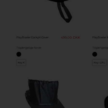
499,00
DKK
PlayBoater Cockpit Cover
PlayBoater 
Tilgængelige farver
Tilgængelige
Key K
Key- L/XL