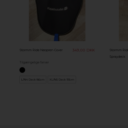
349,00
DKK
Stormm Ride Neopren Cover
Stormm Rid
Spraydeck
Tilgængelige farver
L/N4 Deck 86cm
XL/N5 Deck 93cm