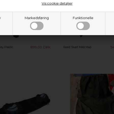
Vis cookie detaljer
e
Markedsføring
Funktionelle
899,00
DKK
9
ey Plastic
Reed Skørt Med Map