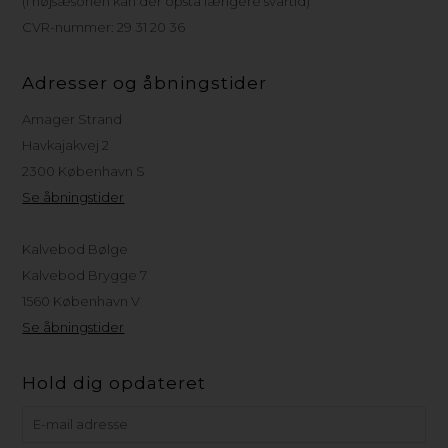
(I højsæsonen kan der opstå længere svartid)
CVR-nummer: 29 31 20 36
Adresser og åbningstider
Amager Strand
Havkajakvej 2
2300 København S
Se åbningstider
Kalvebod Bølge
Kalvebod Brygge 7
1560 København V
Se åbningstider
Hold dig opdateret