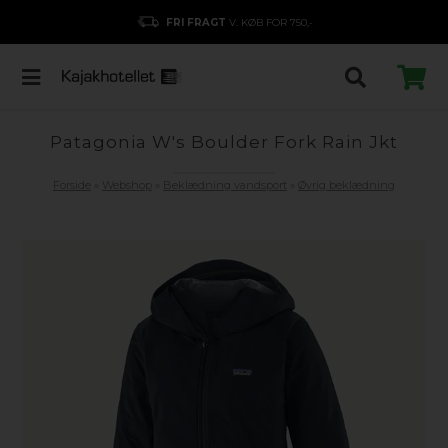
FRI FRAGT
V. KØB FOR 750,-
Patagonia W's Boulder Fork Rain Jkt
Forside
»
Webshop
»
Beklædning vandsport
»
Øvrig beklædning