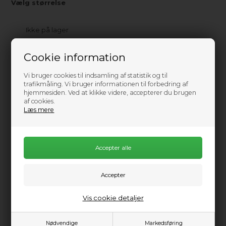
Vælg størrelse
Ikke på lager
0
Send mail når varen kommer på lager igen
Cookie information
2.199,00
DKK
Vi bruger cookies til indsamling af statistik og til
trafikmåling. Vi bruger informationen til forbedring af
hjemmesiden. Ved at klikke videre, accepterer du brugen
af cookies.
Læs mere
Information
Praktisk info
Beskrivelse
Når vejret skifter på vandet, er det rart med en jakke du kan
stole på. Patagonia Womens Boulder Fork Rain Jacket er en
let og slidstærk regnjakke, der holder dig tør uden at føles
tung eller klam. Den vandtætte og åndbare konstruktion
Vis cookie detaljer
giver god komfort, uanset om du padler SUP, ror kajak eller
bare bevæger dig langs kysten.
Nødvendige
Markedsføring