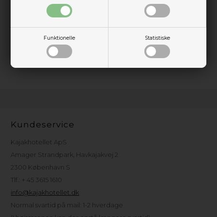
Jakken er lavet til aktiv brug med god bevægelsesfrihed og
en pasform, der fungerer perfekt oven på lag. Hætten kan
justeres, så den bliver siddende selv i vind, og de praktiske
lommer holder dine småting tørre.
Funktionelle
Statistiske
Kort sagt: en pålidelig skaljakke til dig, der vil ud på vandet –
også når vejret ikke spiller helt med.
Kundeservice
Kajakhotellet ApS
Amager Strandpark, Havkajakvej 2
2300 København S
Tlf.: + 45 3615 1610
info@kajakhotellet.dk
Normal svartid på mail: 1-2 hverdage