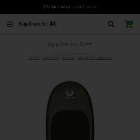
FRI FRAGT
V. KØB FOR 750,-
Appletree Jazz
Forside
»
Webshop
»
Brands
»
Appletree Surfboards