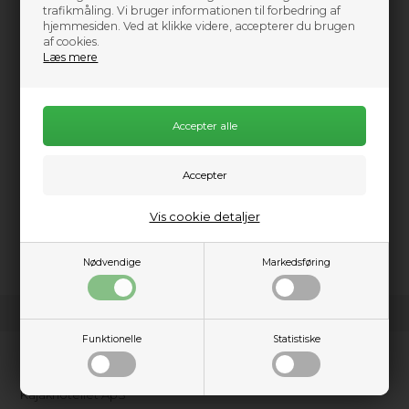
trafikmåling. Vi bruger informationen til forbedring af
4.099,00
DKK
hjemmesiden. Ved at klikke videre, accepterer du brugen
af cookies.
Læs mere
Information
2pc Telescoping Kayak Paddle.
The Surge Carbon
Vis cookie detaljer
performance paddle is a full-throttle accelerant for high-angle
paddlers.
Nødvendige
Markedsføring
Funktionelle
Statistiske
Kundeservice
Kajakhotellet ApS