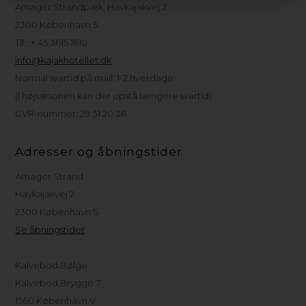
Amager Strandpark, Havkajakvej 2
2300 København S
Tlf.: + 45 3615 1610
info@kajakhotellet.dk
Normal svartid på mail: 1-2 hverdage
(I højsæsonen kan der opstå længere svartid)
CVR-nummer: 29 31 20 36
Adresser og åbningstider
Amager Strand
Havkajakvej 2
2300 København S
Se åbningstider
Kalvebod Bølge
Kalvebod Brygge 7
1560 København V