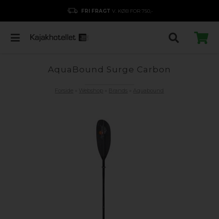
FRI FRAGT
V. KØB FOR 750,-
AquaBound Surge Carbon
Forside
»
Webshop
»
Brands
»
Aquabound