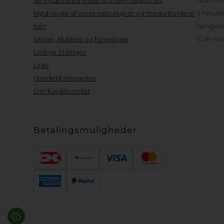
Se Fødevarestyrelsens smiley-rapporter
Normal s
Mød nogle af vores instruktører og medarbejdere
(I højsæ
hér!
længere 
Skoler, klubber og foreninger
CVR-num
Ledige Stillinger
Links
Handelsbetingelser
Om Kajakhotellet
Betalingsmuligheder