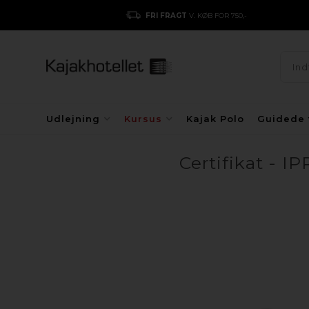
FRI FRAGT
V. KØB FOR 750,-
Udlejning
Kursus
Kajak Polo
Guidede 
Certifikat - I