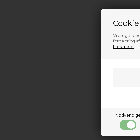
Cookie
Vi bruger cook
forbedring a
Læs mere
Nødvendig