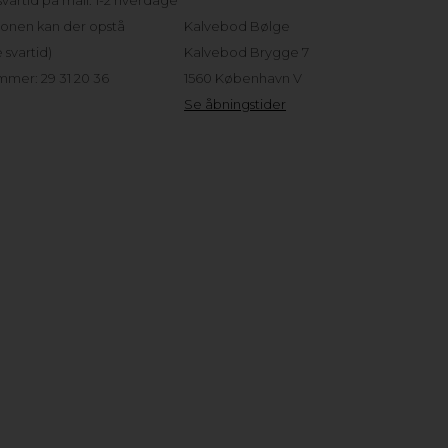
vartid på mail: 1-2 hverdage
sonen kan der opstå
Kalvebod Bølge
svartid)
Kalvebod Brygge 7
mer: 29 31 20 36
1560 København V
Se åbningstider