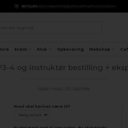
BETALING
MED DANKORT/MOBILEPAY/APPLEPAY/GOOGLEPAY
ture
Event
Klub
Opbevaring
Webshop
Ca
PP3-4 og instruktør bestilling + ek
Forside
»
Kursus
»
IPP - Certifikater
Hvad skal beviset være til?
Er det mere end 14 age siden, du afsluttede