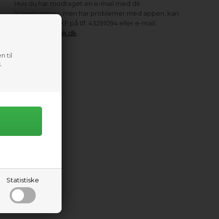
Hvis du har modtaget en e-mail med dit
licensnummer, men har problemer med appen, kan
du kontakte DKF på tlf. 43291094 eller e-mail:
dkf@kano-kajak.dk
n til
.
Statistiske