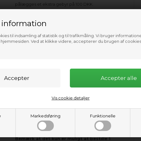
pålægges et ekstra gebyr på 100 DKK.
3. Er det mere end to år siden, du
 information
afsluttede din eksamen?
Hvis ja, er det desværre ikke muligt at bestille
ies til indsamling af statistik og til trafikmåling. Vi bruger informatione
beviset. Du skal i stedet tage en ny eksamen.
f hjemmesiden. Ved at klikke videre, accepterer du brugen af cookies
Hvis nej, fortsæt til næste punkt.
4. Bestil dit bevis:
Vælg "IPP bevis bestilling" i forsendelse.
Husk at tilføje dit IPP licensnummer
i kommentarfeltet som kommer op i forbindelse
med købsprocessen.
Vis cookie detaljer
5. Tjek din e-mail:
Vi sender dig en bestillings bekræftelse, når vi har
e
Markedsføring
Funktionelle
ekspederet dit bevis, som du venligst bedes læse
igennem.
Bemærk at det kun er muligt at bestille 1