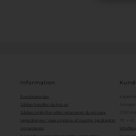
Information
Kund
Eventkalender
Kajakho
Sådan handler du hos os
Amager 
Sådan ombytter eller returnerer du en vare
2300 Kø
Vejledninger: Vask og pleje af overtøj, tørdragter
Tlf.: + 45
og neopren
info@kaj