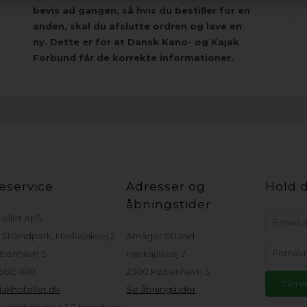
bevis ad gangen, så hvis du bestiller for en
anden, skal du afslutte ordren og lave en
ny. Dette er for at Dansk Kano- og Kajak
Forbund får de korrekte informationer.
eservice
Adresser og
Hold d
åbningstider
tellet ApS
Strandpark, Havkajakvej 2
Amager Strand
benhavn S
Havkajakvej 2
 3615 1610
2300 København S
akhotellet.dk
Se åbningstider