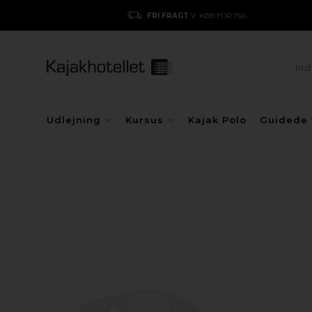
FRI FRAGT
V. KØB FOR 750,-
Udlejning
Kursus
Kajak Polo
Guidede 