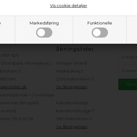
Vis cookie detaljer
e
Markedsføring
Funktionelle
eservice
Adresser og
Hold d
åbningstider
tellet ApS
Strandpark, Havkajakvej 2
Amager Strand
benhavn S
Havkajakvej 2
 3615 1610
2300 København S
akhotellet.dk
Se åbningstider
vartid på mail: 1-2 hverdage
sonen kan der opstå
Kalvebod Bølge
svartid)
Kalvebod Brygge 7
mer: 29 31 20 36
1560 København V
Se åbningstider