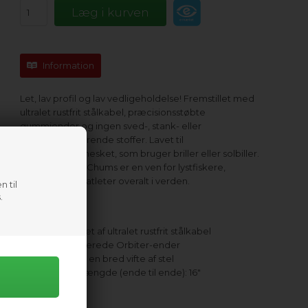
Information
Let, lav profil og lav vedligeholdelse! Fremstillet med
ultralet rustfrit stålkabel, præcisionsstøbte
gummiender og ingen sved-, stank- eller
smudsabsorberende stoffer. Lavet til
udendørsmennesket, som bruger briller eller solbiller.
The Orbiter fra Chums er en ven for lystfiskere,
kajakroere og atleter overalt i verden.
n til
.
Funktioner:
Fremstillet af ultralet rustfrit stålkabel
Lavprofilerede Orbiter-ender
Passer til en bred vifte af stel
Samlet længde (ende til ende): 16"