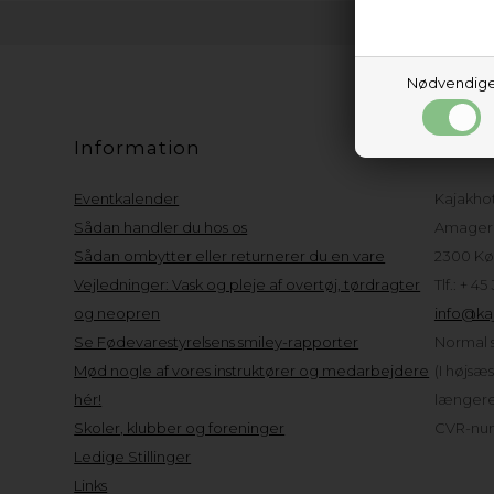
Nødvendig
Information
Kund
Eventkalender
Kajakho
Sådan handler du hos os
Amager 
Sådan ombytter eller returnerer du en vare
2300 Kø
Vejledninger: Vask og pleje af overtøj, tørdragter
Tlf.: + 45
og neopren
info@kaj
Se Fødevarestyrelsens smiley-rapporter
Normal s
Mød nogle af vores instruktører og medarbejdere
(I højsæ
hér!
længere 
Skoler, klubber og foreninger
CVR-num
Ledige Stillinger
Links