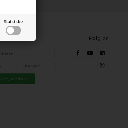
Statistiske
ig opdateret
Følg os