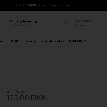
Hurtig levering
VI SENDER
MED POSTNORD FRA 39 KR.
E
i hele Danmark
Danmarks største
kajakhotel
Hurtig levering
0,00
DKK
0
vare(r)
i hele Danmark
Danmarks største
kajakhotel
Hurtig levering
fe
SUP
Yoga
Mødelokaler
FORTRYD
i hele Danmark
18
På lager
125,00
DKK