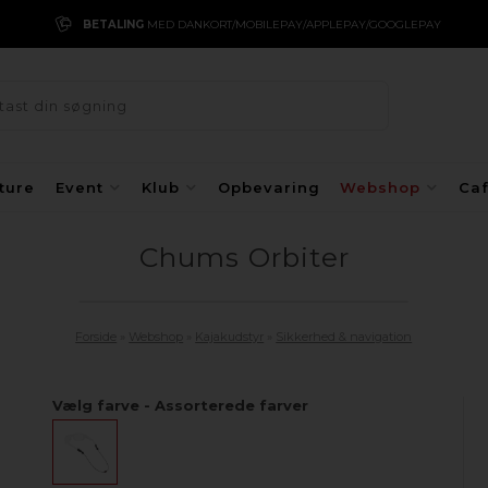
BETALING
MED DANKORT/MOBILEPAY/APPLEPAY/GOOGLEPAY
ture
Event
Klub
Opbevaring
Webshop
Ca
Chums Orbiter
Forside
»
Webshop
»
Kajakudstyr
»
Sikkerhed & navigation
Vælg farve - Assorterede farver