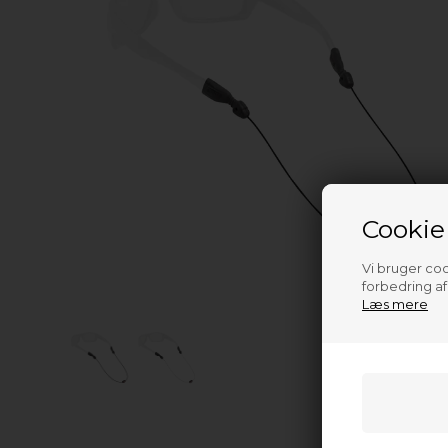
Cookie
Vi bruger cook
forbedring a
Læs mere