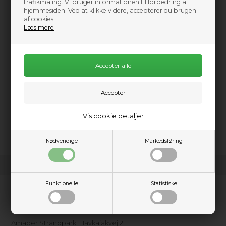
trafikmåling. Vi bruger informationen til forbedring af
hjemmesiden. Ved at klikke videre, accepterer du brugen
af cookies.
Læs mere
Praktisk info
Longueur :
260 cm
Largeur :
80 cm
Profondeur :
32 cm
Poids :
18 kg
Capacité :
1 personne
Vis cookie detaljer
Charge maximale :
90 kg
Nødvendige
Markedsføring
Funktionelle
Statistiske
Kundeservice
Kajakhotellet ApS
Amager Strandpark, Havkajakvej 2