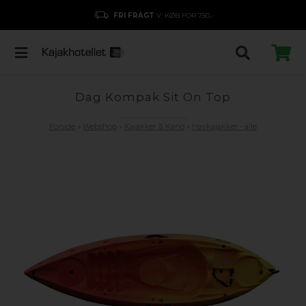
FRI FRAGT
V. KØB FOR 750,-
Dag Kompak Sit On Top
Forside
»
Webshop
»
Kajakker & Kano
»
Havkajakker - alle