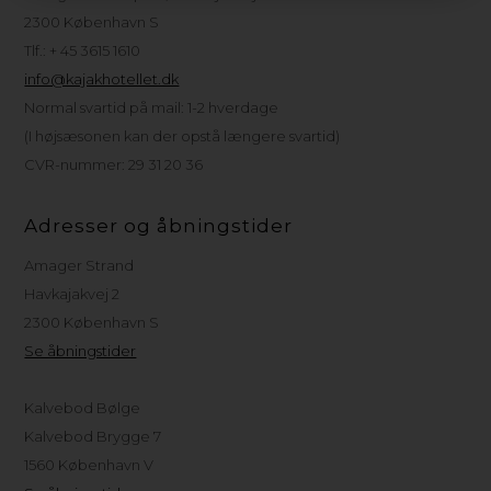
2300 København S
Tlf.: + 45 3615 1610
info@kajakhotellet.dk
Normal svartid på mail: 1-2 hverdage
(I højsæsonen kan der opstå længere svartid)
CVR-nummer: 29 31 20 36
Adresser og åbningstider
Amager Strand
Havkajakvej 2
2300 København S
Se åbningstider
Kalvebod Bølge
Kalvebod Brygge 7
1560 København V