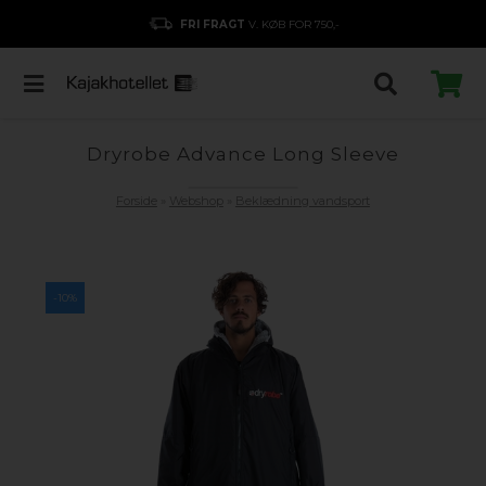
FRI FRAGT
V. KØB FOR 750,-
Dryrobe Advance Long Sleeve
Forside
»
Webshop
»
Beklædning vandsport
-10%