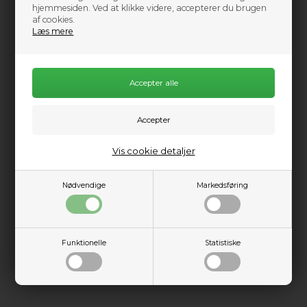
hjemmesiden. Ved at klikke videre, accepterer du brugen
af cookies.
Læs mere
Vælg størrelse
Se størrelsesguide her
Vis cookie detaljer
Ikke på lager
0
Send mail når varen kommer på lager igen
Nødvendige
Markedsføring
1.399,00
DKK
1.549,00
Funktionelle
Statistiske