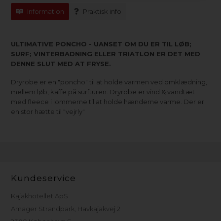
Information
Praktisk info
ULTIMATIVE PONCHO - UANSET OM DU ER TIL LØB;
SURF; VINTERBADNING ELLER TRIATLON ER DET MED
DENNE SLUT MED AT FRYSE.
Dryrobe er en "poncho" til at holde varmen ved omklædning,
mellem løb, kaffe på surfturen. Dryrobe er vind & vandtæt
med fleece i lommerne til at holde hænderne varme. Der er
en stor hætte til "vejrly"
Kundeservice
Kajakhotellet ApS
Amager Strandpark, Havkajakvej 2