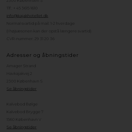
2300 København S
Tlf.: + 45 3615 1610
info@kajakhotellet.dk
Normal svartid på mail: 1-2 hverdage
(I højsæsonen kan der opstå længere svartid)
CVR-nummer: 29 31 20 36
Adresser og åbningstider
Amager Strand
Havkajakvej 2
2300 København S
Se åbningstider
Kalvebod Bølge
Kalvebod Brygge 7
1560 København V
Se åbningstider