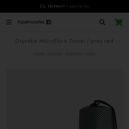
FRI FRAGT
V. KØB FOR 750,-
Dryrobe Microfibre Towel / grey red
Forside
»
Webshop
»
Kajakudstyr
»
Lejrliv