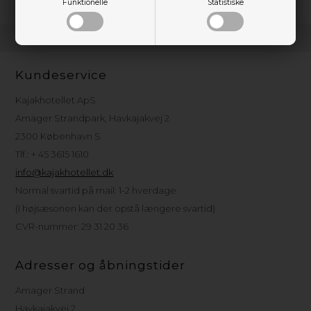
Funktionelle
Statistiske
Kundeservice
Kajakhotellet ApS
Amager Strandpark, Havkajakvej 2
2300 København S
Tlf.: + 45 3615 1610
info@kajakhotellet.dk
Normal svartid på mail: 1-2 hverdage
(I højsæsonen kan der opstå længere svartid)
CVR-nummer: 29 31 20 36
Adresser og åbningstider
Amager Strand
Havkajakvej 2