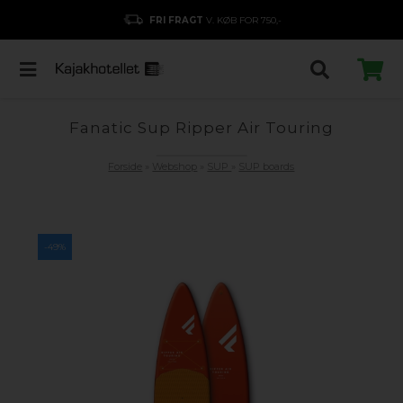
FRI FRAGT
V. KØB FOR 750,-
Fanatic Sup Ripper Air Touring
Forside
»
Webshop
»
SUP
»
SUP boards
-49%