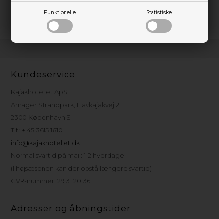
effektivt uanset afstanden.
Funktionelle
Statistiske
Kundeservice
Kajakhotellet ApS
Amager Strandpark, Havkajakvej 2
2300 København S
Tlf.: + 45 3615 1610
info@kajakhotellet.dk
Normal svartid på mail: 1-2 hverdage
(I højsæsonen kan der opstå længere svartid)
CVR-nummer: 29 31 20 36
Adresser og åbningstider