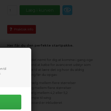
Praktisk info
Her får du den perfekte startpakke.
Dette sæt gør det nemt for dig at komme i gang oge
meget bedre end at købe for avanceret udstyr som
n til
"dræber" din lyst til at lære det og hvor du aldrig
.
rigtigt kom i gang før du opgav.
Board - vælg mellem flere størrelser
Foil - vælg mellem flere størrelser
Wing - vælg mellem 4,2 eller 5,2
Taske pumpe til wing
Leash til board er inkluderet