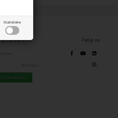
Statistiske
ig opdateret
Følg os