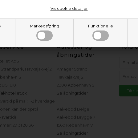
Vis cookie detaljer
e
Markedsføring
Funktionelle
eservice
Adresser og
Hold d
åbningstider
tellet ApS
Strandpark, Havkajakvej 2
Amager Strand
benhavn S
Havkajakvej 2
 3615 1610
2300 København S
akhotellet.dk
Se åbningstider
vartid på mail: 1-2 hverdage
sonen kan der opstå
Kalvebod Bølge
svartid)
Kalvebod Brygge 7
mer: 29 31 20 36
1560 København V
Se åbningstider