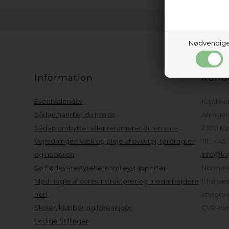
Nødvendig
Information
Kund
Eventkalender
Kajakho
Sådan handler du hos os
Amager 
Sådan ombytter eller returnerer du en vare
2300 Kø
Vejledninger: Vask og pleje af overtøj, tørdragter
Tlf.: + 45
og neopren
info@kaj
Se Fødevarestyrelsens smiley-rapporter
Normal s
Mød nogle af vores instruktører og medarbejdere
(I højsæ
hér!
længere 
Skoler, klubber og foreninger
CVR-num
Ledige Stillinger