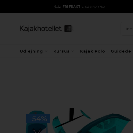
FRI FRAGT
V. KØB FOR 750,-
Udlejning
Kursus
Kajak Polo
Guidede 
-54%