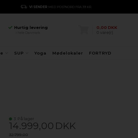
Hurtig levering
VI SENDER
MED POSTNORD FRA 39 KR.
E
i hele Danmark
Danmarks største
kajakhotel
Hurtig levering
0,00
DKK
0
vare(r)
i hele Danmark
Danmarks største
kajakhotel
Hurtig levering
fe
SUP
Yoga
Mødelokaler
FORTRYD
i hele Danmark
3
På lager
14.999,00
DKK
32.799,00