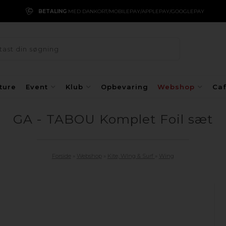
BETALING
MED DANKORT/MOBILEPAY/APPLEPAY/GOOGLEPAY
ture
Event
Klub
Opbevaring
Webshop
Ca
GA - TABOU Komplet Foil sæt
Forside
»
Webshop
»
Kite, WIng & Surf
»
Wing