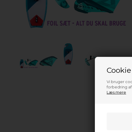
Cookie
Vi bruger cook
forbedring a
Læs mere