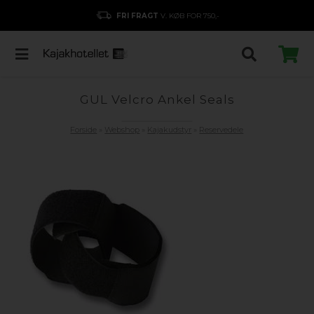
FRI FRAGT
V. KØB FOR 750,-
GUL Velcro Ankel Seals
Forside
»
Webshop
»
Kajakudstyr
»
Reservedele