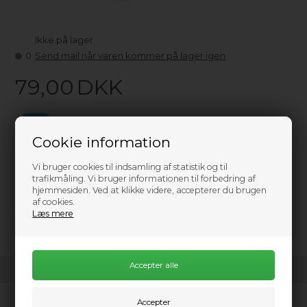
Ikke på lager
0
Send mail når varen kommer på lager igen
79,00
DKK
Cookie information
Vi bruger cookies til indsamling af statistik og til
trafikmåling. Vi bruger informationen til forbedring af
Information
hjemmesiden. Ved at klikke videre, accepterer du brugen
af cookies.
1 sæt består af 2 stk.
Læs mere
Kundeservice