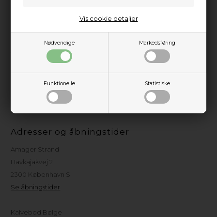
Kajakhotellet ApS
Vis cookie detaljer
Amager Strandpark, Havkajakvej 2
2300 København S
Nødvendige
Markedsføring
Tlf.: + 45 3615 1610
info@kajakhotellet.dk
Normal svartid på mail: 1-2 hverdage
Funktionelle
Statistiske
(I højsæsonen kan der opstå længere svartid)
CVR-nummer: 29 31 20 36
Adresser og åbningstider
Amager Strand
Havkajakvej 2
2300 København S
Se åbningstider
Kalvebod Bølge