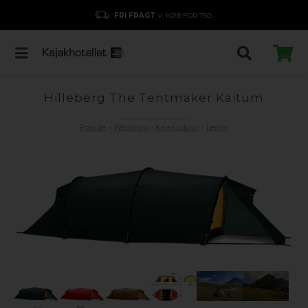
FRI FRAGT
V. KØB FOR 750,-
Hilleberg The Tentmaker Kaitum
Forside
»
Webshop
»
Kajakudstyr
»
Lejrliv