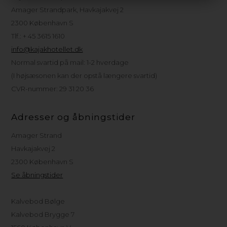
Amager Strandpark, Havkajakvej 2
2300 København S
Tlf.: + 45 3615 1610
info@kajakhotellet.dk
Normal svartid på mail: 1-2 hverdage
(I højsæsonen kan der opstå længere svartid)
CVR-nummer: 29 31 20 36
Adresser og åbningstider
Amager Strand
Havkajakvej 2
2300 København S
Se åbningstider
Kalvebod Bølge
Kalvebod Brygge 7