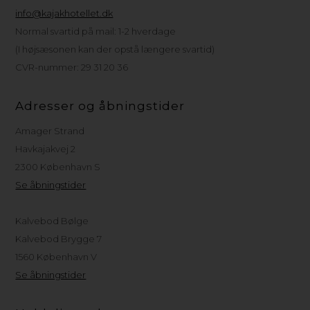
info@kajakhotellet.dk
Normal svartid på mail: 1-2 hverdage
(I højsæsonen kan der opstå længere svartid)
CVR-nummer: 29 31 20 36
Adresser og åbningstider
Amager Strand
Havkajakvej 2
2300 København S
Se åbningstider
Kalvebod Bølge
Kalvebod Brygge 7
1560 København V
Se åbningstider