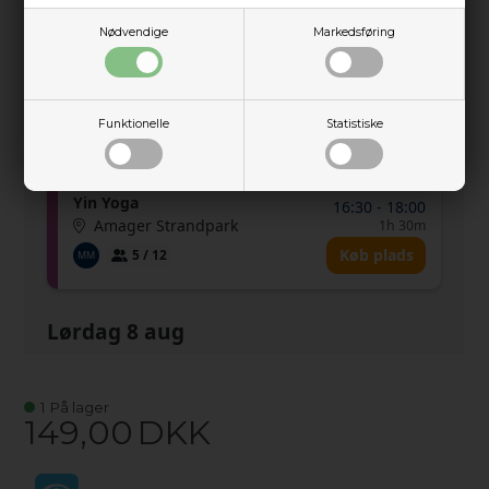
Nødvendige
Markedsføring
Funktionelle
Statistiske
1
På lager
149,00
DKK