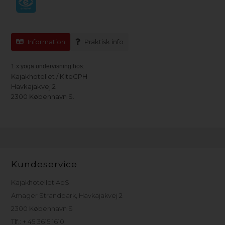
Information
Praktisk info
1 x yoga undervisning hos:
Kajakhotellet / KiteCPH
Havkajakvej 2
2300 København S.
Kundeservice
Kajakhotellet ApS
Amager Strandpark, Havkajakvej 2
2300 København S
Tlf.: + 45 3615 1610