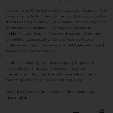
Mød gerne op 10-15 minutter før holdet starter, så du kan nå at
komme på plads. Kommer du for sent er døren låst, og holdet
startet uden dig (no show). Hvis du har behov for at klæde om
så henvend dig i butikken. Toiletnøglen virker ikke til
omklædningen, så du skal låne et rødt chiparmbånd :) Uden
for butikkens åbningstid kan du henvende dig til yoga
underviseren. Efter undervisningen er det ligeledes muligt at
tage et bad i omklædningen.
Medbring behageligt tøj til at bevæge dig i, og evt. en
vandflaske og håndklæde. Vi har yogamåtter og
hjælpemidler til lån, men du er naturligvis velkommen til at
medbringe dit eget. Vi glæder os til at se dig :)
Har du lyst til mere yoga tilbyder vi både
klippekort
og
medlemskab
.