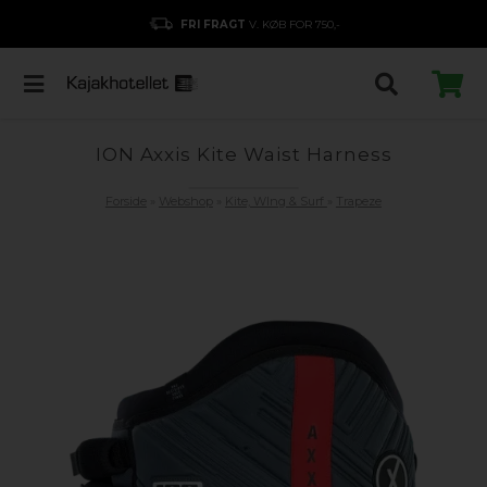
FRI FRAGT
V. KØB FOR 750,-
ION Axxis Kite Waist Harness
Forside
»
Webshop
»
Kite, WIng & Surf
»
Trapeze