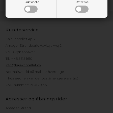
Funktionelle
Statistiske
Kundeservice
Kajakhotellet ApS
Amager Strandpark, Havkajakvej 2
2300 København S
Tlf.: + 45 3615 1610
info@kajakhotellet.dk
Normal svartid på mail: 1-2 hverdage
(I højsæsonen kan der opstå længere svartid)
CVR-nummer: 29 31 20 36
Adresser og åbningstider
Amager Strand