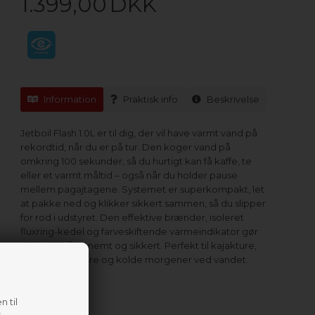
1.399,00
DKK
Information
Praktisk info
Beskrivelse
Jetboil Flash 1.0L er til dig, der vil have varmt vand på
rekordtid, når du er på tur. Den koger vand på
omkring 100 sekunder, så du hurtigt kan få kaffe, te
eller et varmt måltid – også når du holder pause
mellem pagajtagene. Systemet er superkompakt, let
at pakke ned og klikker sikkert sammen, så du slipper
for rod i udstyret. Den effektive brænder, isoleret
fluxring-kedel og farveskiftende varmeindikator gør
det hele både nemt og sikkert. Perfekt til kajakture,
overnatningsture og kolde morgener ved vandet.
n til
.