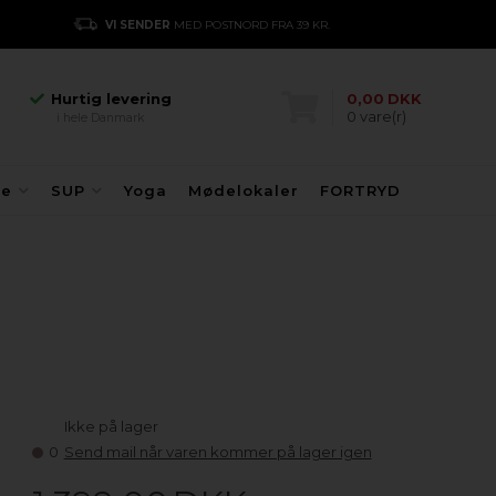
Hurtig levering
VI SENDER
MED POSTNORD FRA 39 KR.
E
i hele Danmark
Danmarks største
kajakhotel
Hurtig levering
0,00
DKK
0
vare(r)
i hele Danmark
Danmarks største
kajakhotel
Hurtig levering
fe
SUP
Yoga
Mødelokaler
FORTRYD
i hele Danmark
Ikke på lager
0
Send mail når varen kommer på lager igen