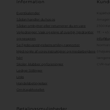
Information
Kund
Eventkalender
Kajakho
Sådan handler du hos os
Amager 
Sådan ombytter eller returnerer du en vare
2300 Kø
Vejledninger: Vask og pleje af overtøj, tørdragter
Tlf.: + 45
og neopren
info@kaj
Se Fødevarestyrelsens smiley-rapporter
Normal s
Mød nogle af vores instruktører og medarbejdere
(I højsæ
hér!
længere 
Skoler, klubber og foreninger
CVR-num
Ledige Stillinger
Links
Handelsbetingelser
Om Kajakhotellet
Betalingsmuligheder