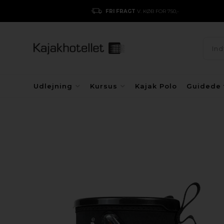
FRI FRAGT
V. KØB FOR 750,-
Udlejning
Kursus
Kajak Polo
Guidede 