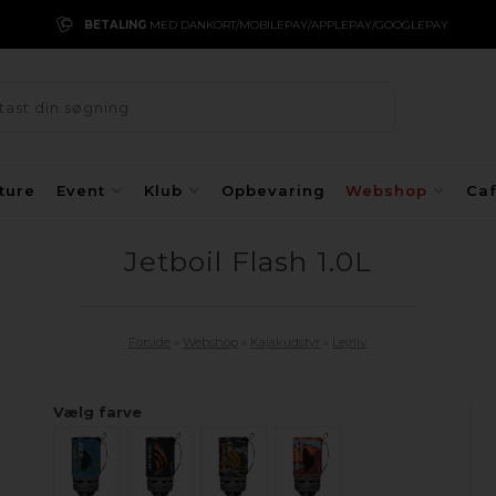
BETALING
MED DANKORT/MOBILEPAY/APPLEPAY/GOOGLEPAY
ture
Event
Klub
Opbevaring
Webshop
Ca
Jetboil Flash 1.0L
Forside
»
Webshop
»
Kajakudstyr
»
Lejrliv
Vælg farve