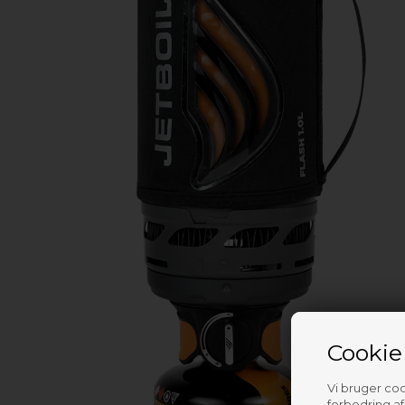
Cookie
Vi bruger cook
forbedring a