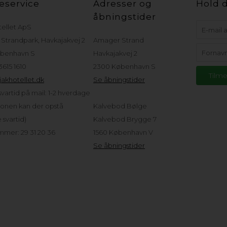
eservice
Adresser og
Hold d
åbningstider
tellet ApS
Strandpark, Havkajakvej 2
Amager Strand
benhavn S
Havkajakvej 2
 3615 1610
2300 København S
akhotellet.dk
Se åbningstider
vartid på mail: 1-2 hverdage
sonen kan der opstå
Kalvebod Bølge
svartid)
Kalvebod Brygge 7
mer: 29 31 20 36
1560 København V
Se åbningstider