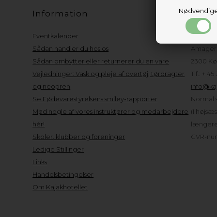
Nødvendig
Information
Kund
Eventkalender
Kajakho
Sådan handler du hos os
Amager 
Sådan ombytter eller returnerer du en vare
2300 Kø
Vejledninger: Vask og pleje af overtøj, tørdragter
Tlf.: + 45
og neopren
info@kaj
Se Fødevarestyrelsens smiley-rapporter
Normal s
Mød nogle af vores instruktører og medarbejdere
(I højsæ
hér!
længere 
Skoler, klubber og foreninger
CVR-num
Ledige Stillinger
Links
Handelsbetingelser
Om Kajakhotellet