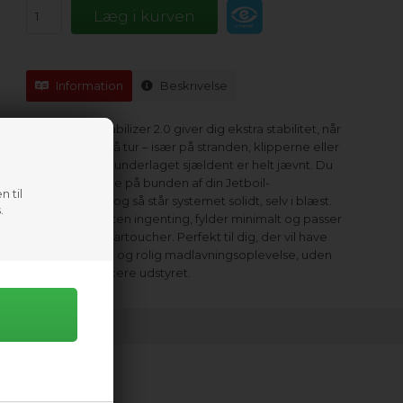
Information
Beskrivelse
Jetboil Fuel Stabilizer 2.0 giver dig ekstra stabilitet, når
du laver mad på tur – især på stranden, klipperne eller
kajakken, hvor underlaget sjældent er helt jævnt. Du
klikker den bare på bunden af din Jetboil-
n til
gaskartouche, og så står systemet solidt, selv i blæst.
.
Den vejer næsten ingenting, fylder minimalt og passer
til alle Jetboil-kartoucher. Perfekt til dig, der vil have
en mere sikker og rolig madlavningsoplevelse, uden
at skulle balancere udstyret.