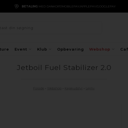
BETALING
MED DANKORT/MOBILEPAY/APPLEPAY/GOOGLEPAY
ture
Event
Klub
Opbevaring
Webshop
Ca
Jetboil Fuel Stabilizer 2.0
Forside
»
Webshop
»
Kajakudstyr
»
Lejrliv