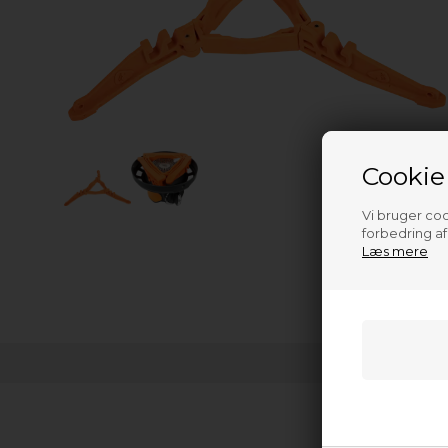
Cookie
Vi bruger cook
forbedring a
Læs mere