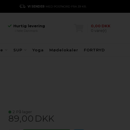
Hurtig levering
VI SENDER
MED POSTNORD FRA 39 KR.
E
i hele Danmark
Danmarks største
kajakhotel
Hurtig levering
0,00
DKK
0
vare(r)
i hele Danmark
Danmarks største
kajakhotel
Hurtig levering
fe
SUP
Yoga
Mødelokaler
FORTRYD
i hele Danmark
2
På lager
89,00
DKK