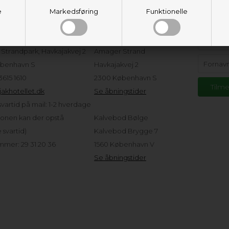
e
Markedsføring
Funktionelle
eservice
Adresser og
Hold d
åbningstider
tellet ApS
Strandpark, Havkajakvej 2
Amager Strand
benhavn S
Havkajakvej 2
 3615 1610
2300 København S
akhotellet.dk
Se åbningstider
vartid på mail: 1-2 hverdage
sonen kan der opstå
Kalvebod Bølge
svartid)
Kalvebod Brygge 7
mer: 29 31 20 36
1560 København V
Se åbningstider