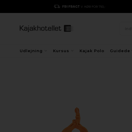
FRI FRAGT
V. KØB FOR 750,-
Udlejning
Kursus
Kajak Polo
Guidede 