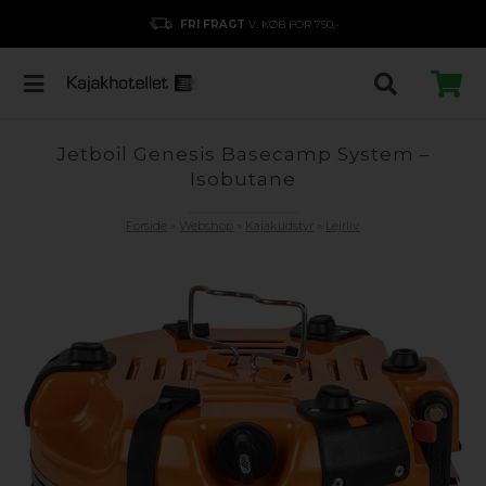
FRI FRAGT
V. KØB FOR 750,-
Jetboil Genesis Basecamp System –
Isobutane
Forside
»
Webshop
»
Kajakudstyr
»
Lejrliv