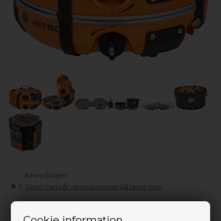
Ikke på lager
0
Send mail når varen kommer på lager igen
3.899,00
DKK
Cookie information