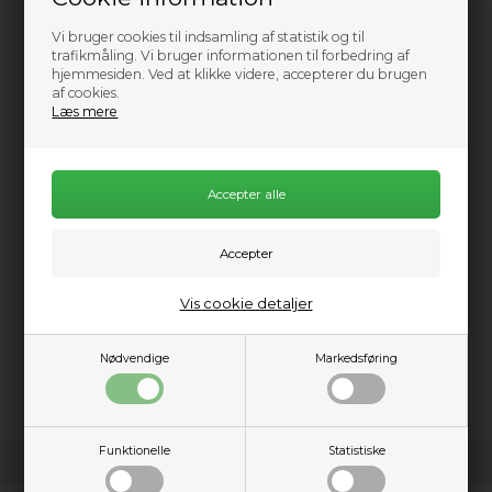
Vi bruger cookies til indsamling af statistik og til
trafikmåling. Vi bruger informationen til forbedring af
hjemmesiden. Ved at klikke videre, accepterer du brugen
af cookies.
Læs mere
Information
Praktisk info
Beskrivelse
Jetboil Genesis Basecamp System er dit kompakte, alt-i-én
køkkensæt, når du vil lave rigtig mad på tur – uden at slæbe et
helt campkøkken med. Systemet folder ud som en lille
gasdreven “dobbelkomfur”, så du kan koge, stege og lave
flere ting på én gang. Det kører på isobutan-gas, som giver
stabil varme selv i vind og kølige forhold. Hele sættet –
Vis cookie detaljer
brænder, gryde og pande – pakkes sammen til en flad, robust
enhed, der lige passer i kajakken eller drybagen. Perfekt til
dig, der gerne vil have god madoplevelse, selv når du er langt
Nødvendige
Markedsføring
fra køkkenet derhjemme.
Funktionelle
Statistiske