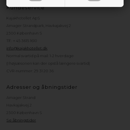
Kundeservice
Kajakhotellet ApS
Amager Strandpark, Havkajakvej 2
2300 København S
Tlf.: + 45 3615 1610
info@kajakhotellet.dk
Normal svartid på mail: 1-2 hverdage
(I højsæsonen kan der opstå længere svartid)
CVR-nummer: 29 31 20 36
Adresser og åbningstider
Amager Strand
Havkajakvej 2
2300 København S
Se åbningstider