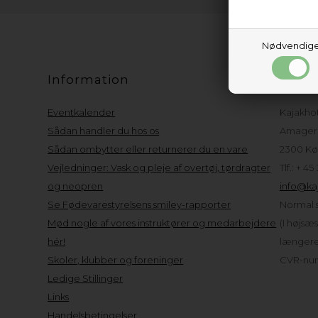
Nødvendig
Information
Kund
Eventkalender
Kajakho
Sådan handler du hos os
Amager 
Sådan ombytter eller returnerer du en vare
2300 Kø
Vejledninger: Vask og pleje af overtøj, tørdragter
Tlf.: + 45
og neopren
info@kaj
Se Fødevarestyrelsens smiley-rapporter
Normal s
Mød nogle af vores instruktører og medarbejdere
(I højsæ
hér!
længere 
Skoler, klubber og foreninger
CVR-num
Ledige Stillinger
Links
Handelsbetingelser