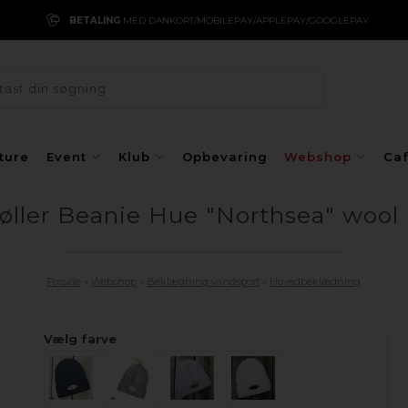
BETALING
MED DANKORT/MOBILEPAY/APPLEPAY/GOOGLEPAY
ture
Event
Klub
Opbevaring
Webshop
Ca
øller Beanie Hue "Northsea" wool
Forside
»
Webshop
»
Beklædning vandsport
»
Hovedbeklædning
Vælg farve