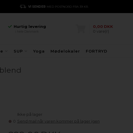
Hurtig levering
VI SENDER
MED POSTNORD FRA 39 KR.
E
i hele Danmark
Danmarks største
kajakhotel
Hurtig levering
0,00
DKK
0
vare(r)
i hele Danmark
Danmarks største
kajakhotel
Hurtig levering
fe
SUP
Yoga
Mødelokaler
FORTRYD
i hele Danmark
 blend
Ikke på lager
0
Send mail når varen kommer på lager igen