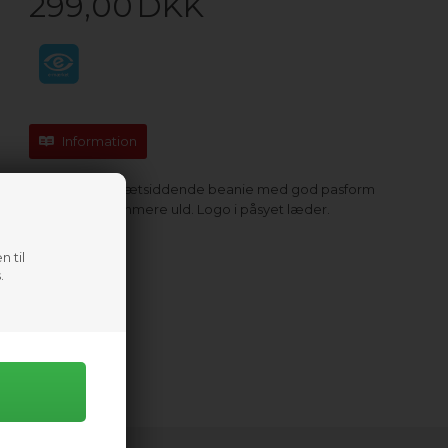
299,00
DKK
Information
Lækker varm tætsiddende beanie med god pasform
i 40% blød Cashmere uld. Logo i påsyet læder.
One size
n til
.