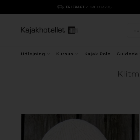
FRI FRAGT
V. KØB FOR 750,-
Udlejning
Kursus
Kajak Polo
Guidede 
Klitm