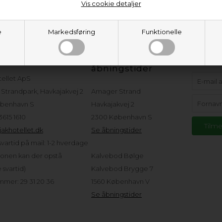
Vis cookie detaljer
e
Markedsføring
Funktionelle
eservice
Adresser og
Hold d
åbningstider
tellet ApS
Strandpark, Havkajakvej 2
Amager Strand
benhavn S
Havkajakvej 2
 3615 1610
2300 København S
akhotellet.dk
Se åbningstider
vartid på mail: 1-2 hverdage
sonen kan der opstå
Kalvebod Bølge
svartid)
Kalvebod Brygge 7
mer: 29 31 20 36
1560 København V
Se åbningstider