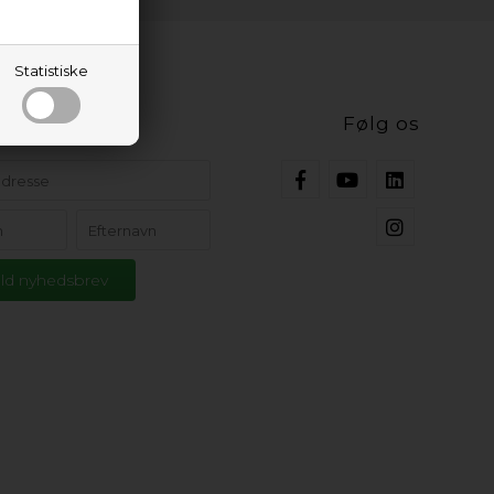
Statistiske
ig opdateret
Følg os