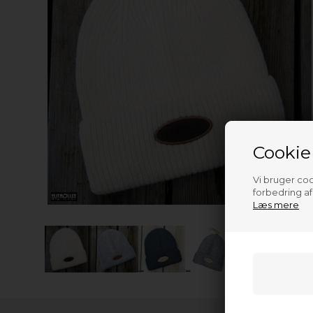
Cookie
Vi bruger cook
forbedring a
Læs mere