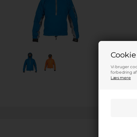
Cookie
Vi bruger cook
forbedring a
Læs mere