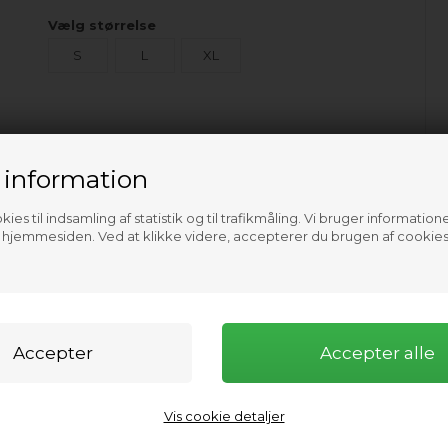
Vælg størrelse
S
L
XL
 information
ies til indsamling af statistik og til trafikmåling. Vi bruger informatione
f hjemmesiden. Ved at klikke videre, accepterer du brugen af cookies
Vis cookie detaljer