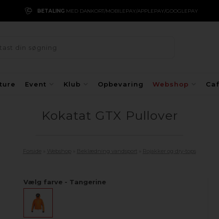
BETALING
MED DANKORT/MOBILEPAY/APPLEPAY/GOOGLEPAY
ture
Event
Klub
Opbevaring
Webshop
Ca
Kokatat GTX Pullover
Forside
»
Webshop
»
Beklædning vandsport
»
Rojakker og dry-tops
Vælg farve - Tangerine