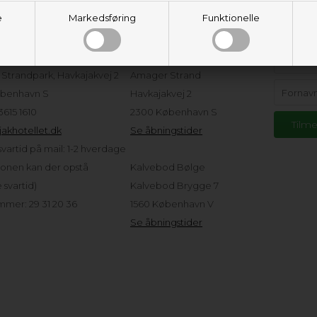
e
Markedsføring
Funktionelle
eservice
Adresser og
Hold d
åbningstider
tellet ApS
Strandpark, Havkajakvej 2
Amager Strand
benhavn S
Havkajakvej 2
 3615 1610
2300 København S
akhotellet.dk
Se åbningstider
vartid på mail: 1-2 hverdage
sonen kan der opstå
Kalvebod Bølge
svartid)
Kalvebod Brygge 7
mer: 29 31 20 36
1560 København V
Se åbningstider