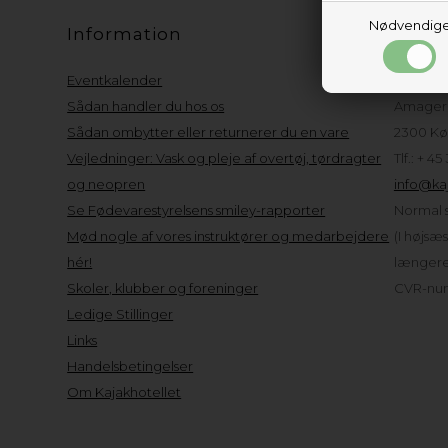
Nødvendig
Information
Kund
Eventkalender
Kajakho
Sådan handler du hos os
Amager 
Sådan ombytter eller returnerer du en vare
2300 Kø
Vejledninger: Vask og pleje af overtøj, tørdragter
Tlf.: + 45
og neopren
info@kaj
Se Fødevarestyrelsens smiley-rapporter
Normal s
Mød nogle af vores instruktører og medarbejdere
(I højsæ
hér!
længere 
Skoler, klubber og foreninger
CVR-num
Ledige Stillinger
Links
Handelsbetingelser
Om Kajakhotellet