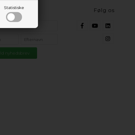
Statistiske
ig opdateret
Følg os