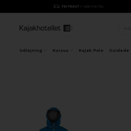
FRI FRAGT
V. KØB FOR 750,-
Udlejning
Kursus
Kajak Polo
Guidede 