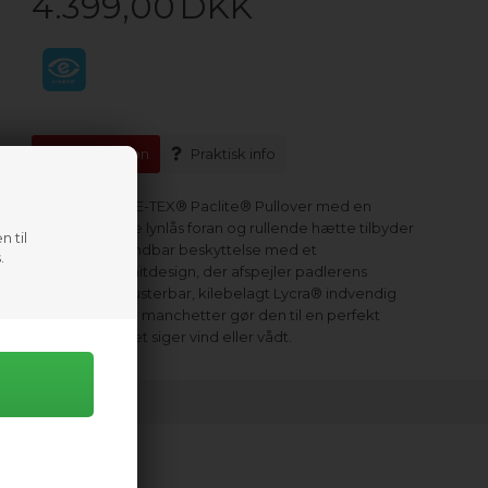
4.399,00
DKK
Information
Praktisk info
Kokatat's GORE-TEX® Paclite® Pullover med en
mellemlængde lynlås foran og rullende hætte tilbyder
n til
let, vandtæt, åndbar beskyttelse med et
.
konkurrencesnitdesign, der afspejler padlerens
bevægelser. Justerbar, kilebelagt Lycra® indvendig
stænkkrave og manchetter gør den til en perfekt
jakke , når vejret siger vind eller vådt.