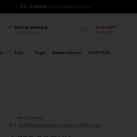
Hurtig levering
VI SENDER
MED POSTNORD FRA 39 KR.
E
i hele Danmark
Danmarks største
kajakhotel
Hurtig levering
0,00
DKK
0
vare(r)
i hele Danmark
Danmarks største
kajakhotel
Hurtig levering
fe
SUP
Yoga
Mødelokaler
FORTRYD
i hele Danmark
Ikke på lager
0
Send mail når varen kommer på lager igen