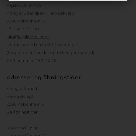
Kajakhotellet ApS
Amager Strandpark, Havkajakvej 2
2300 København S
Tlf.: + 45 3615 1610
info@kajakhotellet.dk
Normal svartid på mail: 1-2 hverdage
(I højsæsonen kan der opstå længere svartid)
CVR-nummer: 29 31 20 36
Adresser og åbningstider
Amager Strand
Havkajakvej 2
2300 København S
Se åbningstider
Kalvebod Bølge
Kalvebod Brygge 7