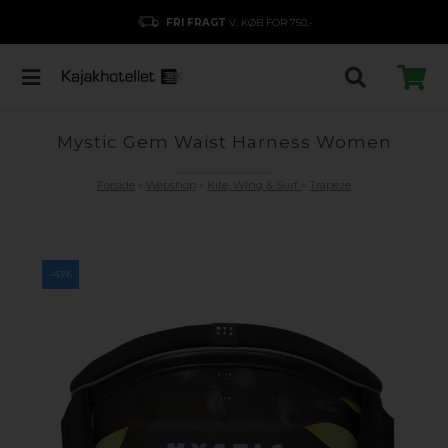
FRI FRAGT
V. KØB FOR 750,-
Mystic Gem Waist Harness Women
Forside
»
Webshop
»
Kite, WIng & Surf
»
Trapeze
-43%