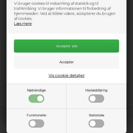
1.599,00
DKK
Vi bruger cookies til indsamling af statistik og til
trafikmåling. Vi bruger informationen til forbedring af
2.799,00
hjemmesiden. Ved at klikke videre, accepterer du brugen
af cookies.
Læs mere
Information
Gem trapez fra Mystic har den samme kerneramme som
Majestic, men med en specialiseret kvindelig form. Med
Vis cookie detaljer
bløde neoprenkanter og fikseret skum vil trapezen give dig al
den komfort, som gør den fantastisk til bølge surfing. Gem har
et smart 2.0-system med flexvoer og en nøglelomme.
Nødvendige
Markedsføring
Funktionelle
Statistiske
Kundeservice