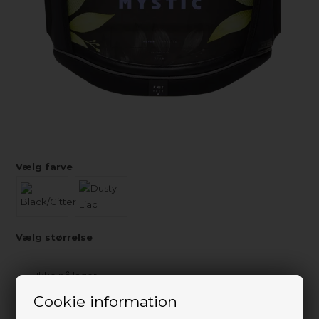
Vælg farve
Vælg størrelse
Ikke på lager
0
Send mail når varen kommer på lager igen
Cookie information