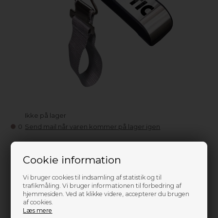
Ikke på lager
0
Send mail når varen kommer på lager igen
149,00
DKK
Cookie information
Vi bruger cookies til indsamling af statistik og til
trafikmåling. Vi bruger informationen til forbedring af
hjemmesiden. Ved at klikke videre, accepterer du brugen
af cookies.
Læs mere
Information