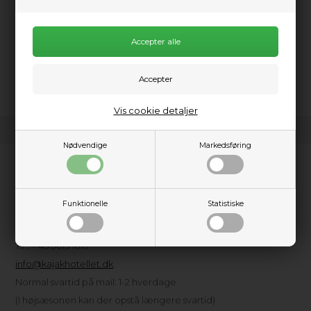
Mystic hånd bagagevægt. Den er nem at have med, når du
skal ud at rejse, så du kan veje det board og andet udstyr, så
du ikke behøver at betale for overvægt i flyet. Kan veje
bagage op til 50 kg.
Vis cookie detaljer
Nødvendige
Markedsføring
Kundeservice
Kajakhotellet ApS
Funktionelle
Statistiske
Amager Strandpark, Havkajakvej 2
2300 København S
Tlf.: + 45 3615 1610
info@kajakhotellet.dk
Normal svartid på mail: 1-2 hverdage
(I højsæsonen kan der opstå længere svartid)