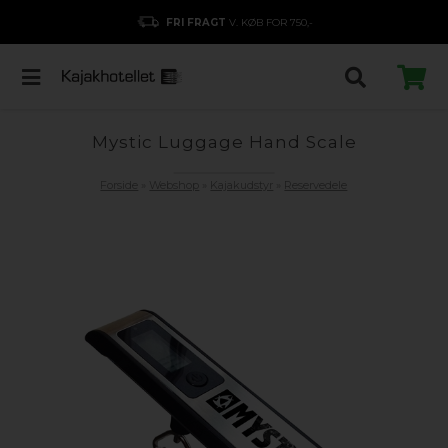
FRI FRAGT
V. KØB FOR 750,-
Mystic Luggage Hand Scale
Forside
»
Webshop
»
Kajakudstyr
»
Reservedele