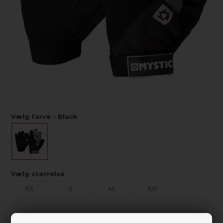
Vælg farve - Black
Vælg størrelse
XS
S
M
XXl
Ikke på lager