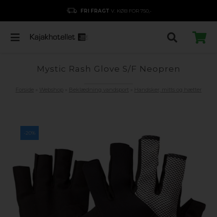
FRI FRAGT
V. KØB FOR 750,-
Mystic Rash Glove S/F Neopren
Forside
»
Webshop
»
Beklædning vandsport
»
Handsker, mitts og hætter
-20%