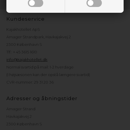
Kundeservice
Kajakhotellet ApS
Amager Strandpark, Havkajakvej 2
2300 København S
Tlf.: + 45 3615 1610
info@kajakhotellet.dk
Normal svartid på mail: 1-2 hverdage
(I højsæsonen kan der opstå længere svartid)
CVR-nummer: 29 31 20 36
Adresser og åbningstider
Amager Strand
Havkajakvej 2
2300 København S