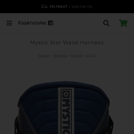
FRI FRAGT
V. KØB FOR 750,-
Mystic Star Waist Harness
Forside
»
Webshop
»
Brands
»
Mystic