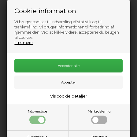
Ikke på lager
Cookie information
0
Send mail når varen kommer på lager igen
Vi bruger cookies til indsamling af statistik og til
1.499,00
DKK
trafikmåling. Vi bruger informationen til forbedring af
hjemmesiden. Ved at klikke videre, accepterer du brugen
af cookies.
Læs mere
Information
Praktisk info
Beskrivelse
Mystic Star Waist er en taljetrapez der leverer komfort og
ydeevne i ét! Den bløde neopren der er brugt på indersiden
Vis cookie detaljer
giver en dejlig følelse i ryggen. Dette i kombination med
bagpladen, der giver støtte i ryggen, gør Star til en super
trapez.
Nødvendige
Markedsføring
Mystic Star flytter sig ikke takket være den skridsikre
konstruktion. Dette gør, at du vil få mere ud af hver session på
vandet.