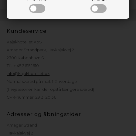
Funktionelle
Statistiske
Kundeservice
Kajakhotellet ApS
Amager Strandpark, Havkajakvej 2
2300 København S
Tlf.: + 45 3615 1610
info@kajakhotellet.dk
Normal svartid på mail: 1-2 hverdage
(I højsæsonen kan der opstå længere svartid)
CVR-nummer: 29 31 20 36
Adresser og åbningstider
Amager Strand
Havkajakvej 2