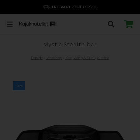
FRI FRAGT
V. KØB FOR 750,-
Mystic Stealth bar
Forside
»
Webshop
»
Kite, WIng & Surf
»
Kitebar
-28%