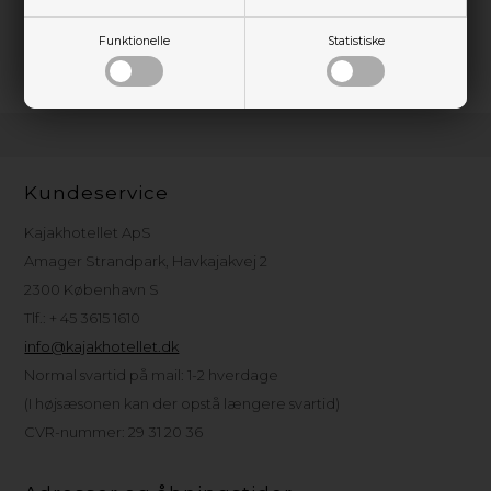
ansigtet, mens den lille skygge leder vand væk. Den dobbelte
hals er designet til at skabe en vandtæt forsegling mod din
Funktionelle
Statistiske
våddragtskrave.
Kundeservice
Kajakhotellet ApS
Amager Strandpark, Havkajakvej 2
2300 København S
Tlf.: + 45 3615 1610
info@kajakhotellet.dk
Normal svartid på mail: 1-2 hverdage
(I højsæsonen kan der opstå længere svartid)
CVR-nummer: 29 31 20 36