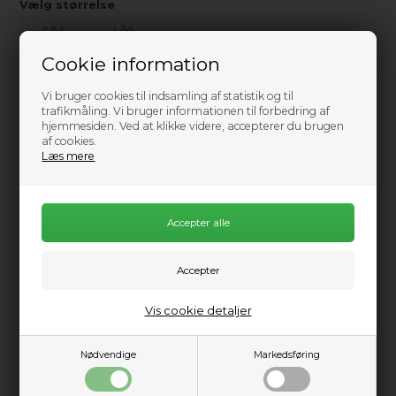
Vælg størrelse
S/M
L/XL
Cookie information
Ikke på lager
Vi bruger cookies til indsamling af statistik og til
0
Send mail når varen kommer på lager igen
trafikmåling. Vi bruger informationen til forbedring af
hjemmesiden. Ved at klikke videre, accepterer du brugen
499,00
DKK
af cookies.
Læs mere
679,00
Information
Vis cookie detaljer
Supreme Hood er Mystic's hotteste 3 mm M-Flex (100%)
neopren hætte (2023 model). Alle sømme er GBS med
Nødvendige
Markedsføring
Waterproof stretch Flaremesh taping på indersiden. Den
elastiske justeringsanordning strammer tingene op omkring