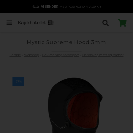
VI SENDER
MED POSTNORD FRA 39 KR.
Mystic Supreme Hood 3mm
Forside
»
Webshop
»
Beklædning vandsport
»
Handsker, mitts og hætter
-27%