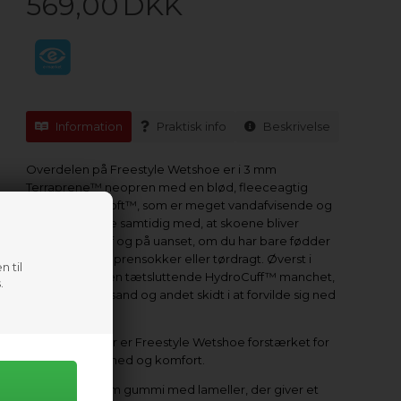
569,00
DKK
Information
Praktisk info
Beskrivelse
Overdelen på Freestyle Wetshoe er i 3 mm
Terraprene™ neopren med en blød, fleeceagtig
foring i VaporLoft™, som er meget vandafvisende og
hurtigttørrende samtidig med, at skoene bliver
nemme at få af og på uanset, om du har bare fødder
eller bære neoprensokker eller tørdragt. Øverst i
n til
skaftet er der en tætsluttende HydroCuff™ manchet,
.
der forhindrer sand og andet skidt i at forvilde sig ned
i skoene.
På hæl og tæer er Freestyle Wetshoe forstærket for
ekstra holdbarhed og komfort.
Sålen er i 1,5 mm gummi med lameller, der giver et