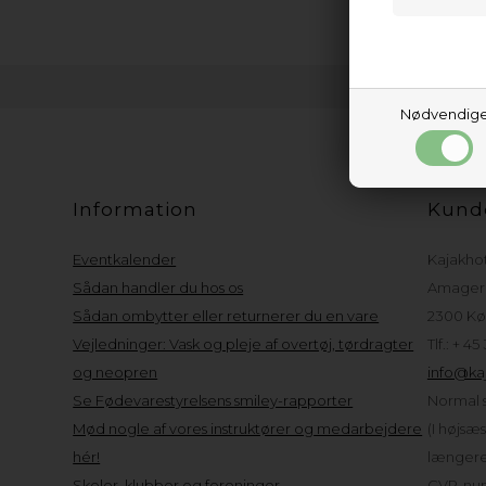
Nødvendig
Information
Kund
Eventkalender
Kajakho
Sådan handler du hos os
Amager 
Sådan ombytter eller returnerer du en vare
2300 Kø
Vejledninger: Vask og pleje af overtøj, tørdragter
Tlf.: + 45
og neopren
info@kaj
Se Fødevarestyrelsens smiley-rapporter
Normal s
Mød nogle af vores instruktører og medarbejdere
(I højsæ
hér!
længere 
Skoler, klubber og foreninger
CVR-num