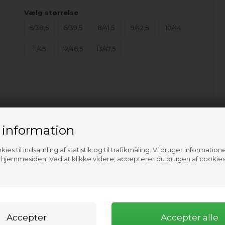
Vælg størrelse
5/38,5
6/39,5
8/41,5
9/42,5
10/44
11/45
12/46,5
13/47,5
 information
ies til indsamling af statistik og til trafikmåling. Vi bruger informatione
f hjemmesiden. Ved at klikke videre, accepterer du brugen af cookies