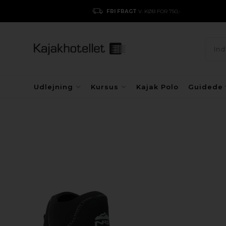
FRI FRAGT
V. KØB FOR 750,-
Udlejning
Kursus
Kajak Polo
Guidede 