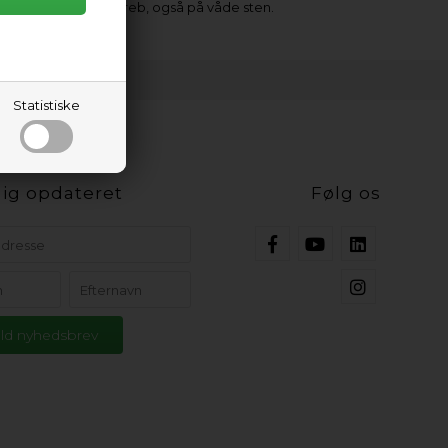
virkelig godt greb, også på våde sten.
Statistiske
ig opdateret
Følg os