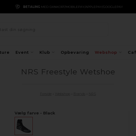
BETALING
MED DANKORT/MOBILEPAY/APPLEPAY/GOOGLEPAY
ture
Event
Klub
Opbevaring
Webshop
Ca
NRS Freestyle Wetshoe
Forside
»
Webshop
»
Brands
»
NRS
Vælg farve - Black