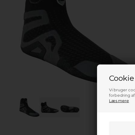
Cookie
Vi bruger cook
forbedring a
Læs mere