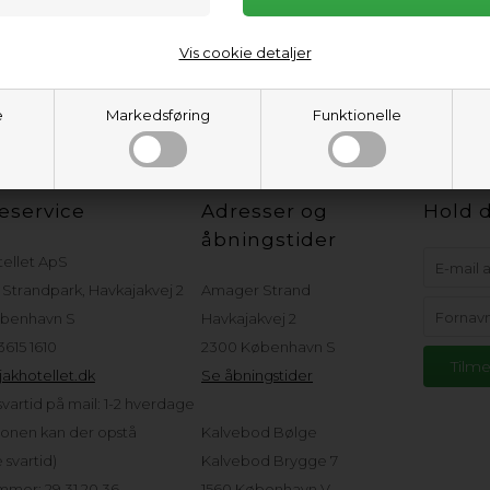
Vis cookie detaljer
e
Markedsføring
Funktionelle
eservice
Adresser og
Hold d
åbningstider
tellet ApS
Strandpark, Havkajakvej 2
Amager Strand
benhavn S
Havkajakvej 2
 3615 1610
2300 København S
akhotellet.dk
Se åbningstider
vartid på mail: 1-2 hverdage
sonen kan der opstå
Kalvebod Bølge
svartid)
Kalvebod Brygge 7
mer: 29 31 20 36
1560 København V