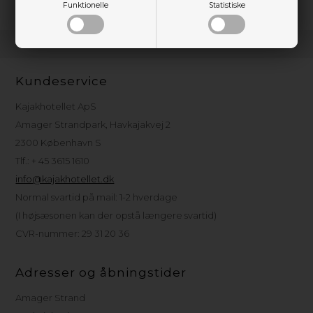
Funktionelle
Statistiske
Kundeservice
Kajakhotellet ApS
Amager Strandpark, Havkajakvej 2
2300 København S
Tlf.: + 45 3615 1610
info@kajakhotellet.dk
Normal svartid på mail: 1-2 hverdage
(I højsæsonen kan der opstå længere svartid)
CVR-nummer: 29 31 20 36
Adresser og åbningstider
Amager Strand