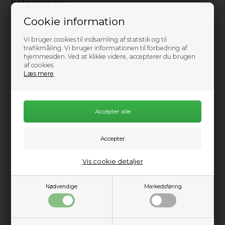
Vælg størrelse
XS
S
M
L
XL
Cookie information
XXl
Vi bruger cookies til indsamling af statistik og til
trafikmåling. Vi bruger informationen til forbedring af
hjemmesiden. Ved at klikke videre, accepterer du brugen
af cookies.
Ikke på lager
Læs mere
0
Send mail når varen kommer på lager igen
269,00
DKK
Vis cookie detaljer
Information
Praktisk info
Beskrivelse
Nødvendige
Markedsføring
Inspireret af behovene hos "raft guider" beskytter NRS-
guidehandskerne de sårbare dele af sejlernes hænder,
håndryggen og håndfladen uden at ofre fingerfærdigheden.