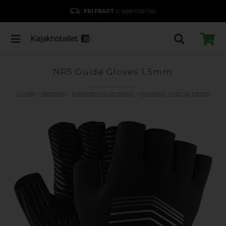
FRI FRAGT
V. KØB FOR 750,-
NRS Guide Gloves 1,5mm
Forside
»
Webshop
»
Beklædning vandsport
»
Handsker, mitts og hætter