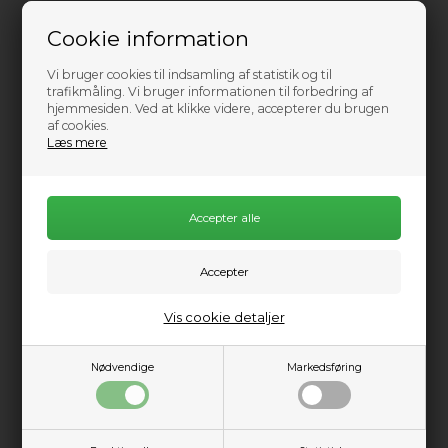
199,00
DKK
Cookie information
Vi bruger cookies til indsamling af statistik og til
trafikmåling. Vi bruger informationen til forbedring af
hjemmesiden. Ved at klikke videre, accepterer du brugen
af cookies.
Læs mere
Information
Quickly adapt to conditions on the water with the NRS
H2Ozone Neck Gaiter. Its lightweight technical fabric and do-
it-all design provide versatile protection from sun, bugs and
chill.
6.3 oz. nylon/spandex fabric breathes freely and wicks
Vis cookie detaljer
moisture away while delivering UPF 50+ sun protection.
Small, laser-cut holes around the mouth and nose
release excess moisture preventing condensation build
Nødvendige
Markedsføring
up on glasses.
Stretchy material can be pulled up around the face for
extra protection.