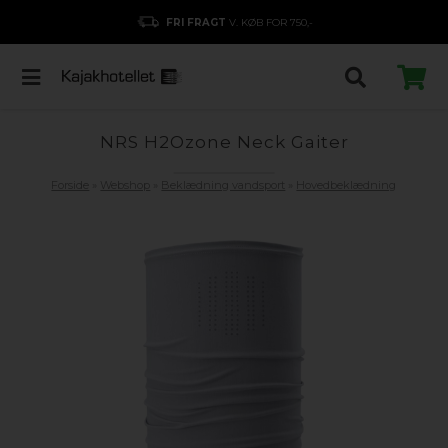
FRI FRAGT
V. KØB FOR 750,-
NRS H2Ozone Neck Gaiter
Forside
»
Webshop
»
Beklædning vandsport
»
Hovedbeklædning