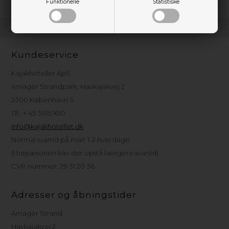
Funktionelle
Statistiske
Kundeservice
Kajakhotellet ApS
Amager Strandpark, Havkajakvej 2
2300 København S
Tlf.: + 45 3615 1610
info@kajakhotellet.dk
Normal svartid på mail: 1-2 hverdage
(I højsæsonen kan der opstå længere svartid)
CVR-nummer: 29 31 20 36
Adresser og åbningstider
Amager Strand
Havkajakvej 2