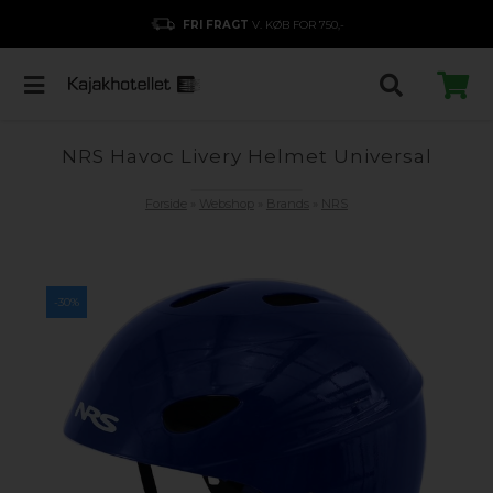
FRI FRAGT
V. KØB FOR 750,-
NRS Havoc Livery Helmet Universal
Forside
»
Webshop
»
Brands
»
NRS
-30%