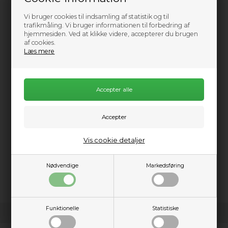
Ikke på lager
Vi bruger cookies til indsamling af statistik og til
0
Send mail når varen kommer på lager igen
trafikmåling. Vi bruger informationen til forbedring af
hjemmesiden. Ved at klikke videre, accepterer du brugen
300,30
DKK
af cookies.
Læs mere
429,00
Information
Praktisk info
Vis cookie detaljer
The NRS Havoc Helmet is your one-size-fits-most solution to
whitewater safety. Our DialFit system lets you quickly and
Nødvendige
Markedsføring
easily adjust the fit to accommodate almost any head size.
Funktionelle
Statistiske