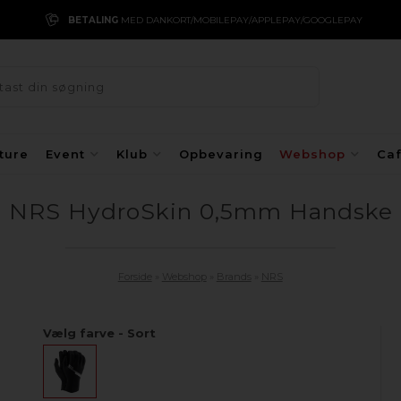
BETALING
MED DANKORT/MOBILEPAY/APPLEPAY/GOOGLEPAY
ture
Event
Klub
Opbevaring
Webshop
Ca
NRS HydroSkin 0,5mm Handske
Forside
»
Webshop
»
Brands
»
NRS
Vælg farve - Sort