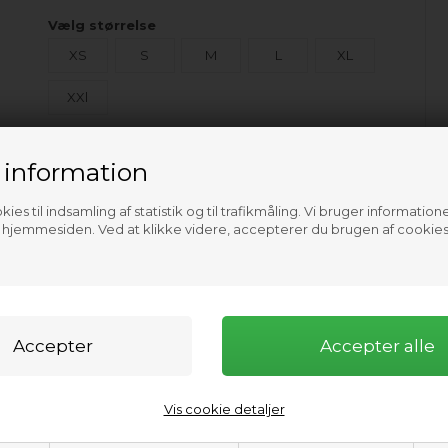
Vælg størrelse
XS
S
M
L
XL
XXl
 information
ies til indsamling af statistik og til trafikmåling. Vi bruger informatione
f hjemmesiden. Ved at klikke videre, accepterer du brugen af cookies
Vis cookie detaljer