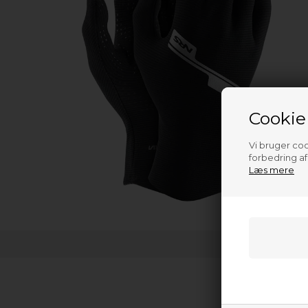
Cookie
Vi bruger cook
forbedring a
Læs mere