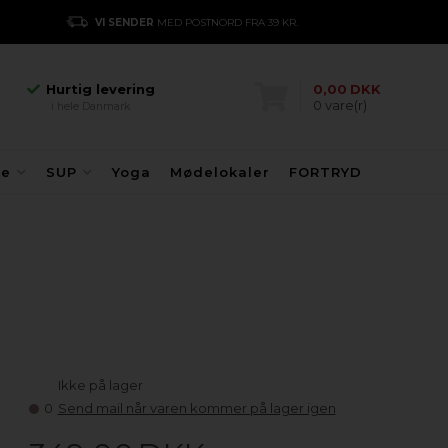
Hurtig levering
VI SENDER
MED POSTNORD FRA 39 KR.
E
i hele Danmark
Danmarks største
kajakhotel
Hurtig levering
0,00
DKK
0
vare(r)
i hele Danmark
Danmarks største
kajakhotel
Hurtig levering
fe
SUP
Yoga
Mødelokaler
FORTRYD
i hele Danmark
Ikke på lager
0
Send mail når varen kommer på lager igen