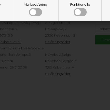
e
eservice
Markedsføring
Adresser og
Funktionelle
Hold d
åbningstider
tellet ApS
Strandpark, Havkajakvej 2
Amager Strand
benhavn S
Havkajakvej 2
 3615 1610
2300 København S
akhotellet.dk
Se åbningstider
vartid på mail: 1-2 hverdage
sonen kan der opstå
Kalvebod Bølge
svartid)
Kalvebod Brygge 7
mer: 29 31 20 36
1560 København V
Se åbningstider