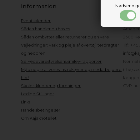
Information
Nødvendig
Kund
Eventkalender
Kajakho
Sådan handler du hos os
Amager 
Sådan ombytter eller returnerer du en vare
2300 Kø
Vejledninger: Vask og pleje af overtøj, tørdragter
Tlf.: + 45
og neopren
info@kaj
Se Fødevarestyrelsens smiley-rapporter
Normal s
Mød nogle af vores instruktører og medarbejdere
(I højsæ
hér!
længere 
Skoler, klubber og foreninger
CVR-num
Ledige Stillinger
Links
Handelsbetingelser
Om Kajakhotellet