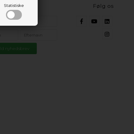
ig opdateret
Statistiske
Følg os