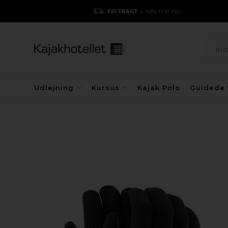
FRI FRAGT
V. KØB FOR 750,-
Udlejning
Kursus
Kajak Polo
Guidede 