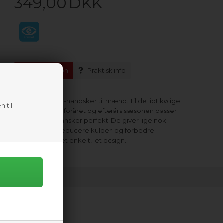
349,00
DKK
Information
Praktisk info
NRS HydroSkin-handsker til mænd. Til de lidt kølige
n til
sommeraftner, foråret og efterårs sæsonen passer
.
disse 0,5mm hansker perfekt. De giver lige nok
isolering til at reducere kulden og forbedre
padlegrebet i et enkelt, let design.