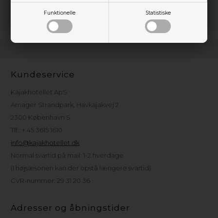
stof, så du kan bruge dem sæson efter sæson.
Funktionelle
Statistiske
Kundeservice
Kajakhotellet ApS
Amager Strandpark, Havkajakvej 2
2300 København S
Tlf.: + 45 3615 1610
info@kajakhotellet.dk
Normal svartid på mail: 1-2 hverdage
(I højsæsonen kan der opstå længere svartid)
CVR-nummer: 29 31 20 36
Adresser og åbningstider