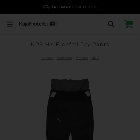
FRI FRAGT
V. KØB FOR 750,-
NRS M's Freefall Dry Pants
Forside
»
Webshop
»
Brands
»
NRS