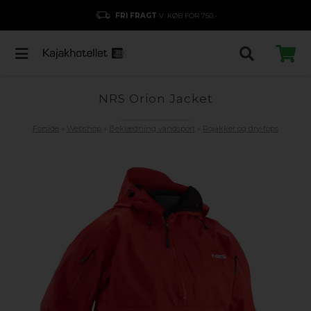
FRI FRAGT
V. KØB FOR 750,-
NRS Orion Jacket
Forside
»
Webshop
»
Beklædning vandsport
»
Rojakker og dry-tops