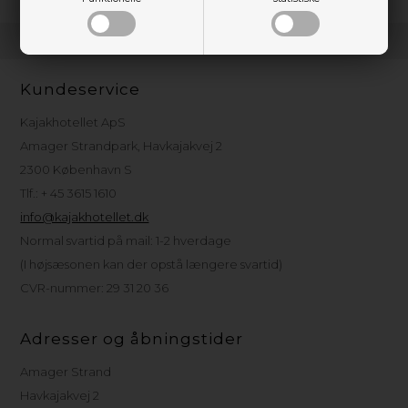
Kundeservice
Kajakhotellet ApS
Amager Strandpark, Havkajakvej 2
2300 København S
Tlf.: + 45 3615 1610
info@kajakhotellet.dk
Normal svartid på mail: 1-2 hverdage
(I højsæsonen kan der opstå længere svartid)
CVR-nummer: 29 31 20 36
Adresser og åbningstider
Amager Strand
Havkajakvej 2