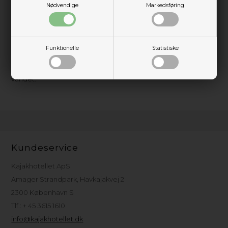
Nødvendige
Markedsføring
Handskerne har en ergonomisk pasform, der er specielt
tilpasset kvinders hænder, og de justerbare stropper ved
håndleddene sikrer en perfekt og sikker pasform. Med deres
lette og fleksible design giver NRS Womens Boaters Gloves
Funktionelle
Statistiske
fremragende bevægelsesfrihed, hvilket gør dem til et
uundværligt tilbehør for kvinder, der elsker at tilbringe tid på
vandet.
Kundeservice
Kajakhotellet ApS
Amager Strandpark, Havkajakvej 2
2300 København S
Tlf.: + 45 3615 1610
info@kajakhotellet.dk