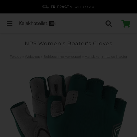
FRI FRAGT
V. KØB FOR 750,-
NRS Women's Boater's Gloves
Forside
»
Webshop
»
Beklædning vandsport
»
Handsker, mitts og hætter