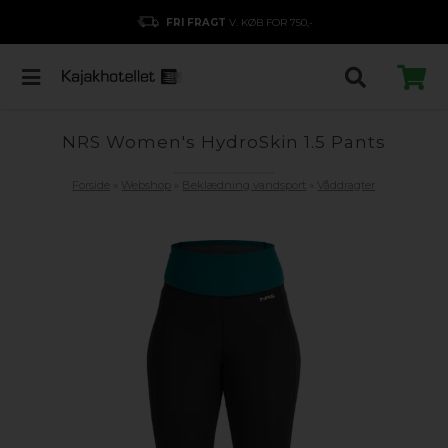
FRI FRAGT
V. KØB FOR 750,-
NRS Women's HydroSkin 1.5 Pants
Forside
»
Webshop
»
Beklædning vandsport
»
Våddragter