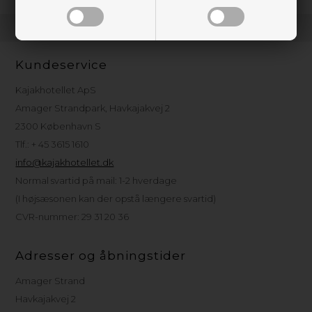
Kundeservice
Kajakhotellet ApS
Amager Strandpark, Havkajakvej 2
2300 København S
Tlf.: + 45 3615 1610
info@kajakhotellet.dk
Normal svartid på mail: 1-2 hverdage
(I højsæsonen kan der opstå længere svartid)
CVR-nummer: 29 31 20 36
Adresser og åbningstider
Amager Strand
Havkajakvej 2