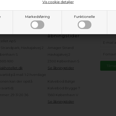
Vis cookie detaljer
e
Markedsføring
Funktionelle
eservice
Adresser og
Hold d
åbningstider
tellet ApS
Strandpark, Havkajakvej 2
Amager Strand
benhavn S
Havkajakvej 2
 3615 1610
2300 København S
akhotellet.dk
Se åbningstider
vartid på mail: 1-2 hverdage
sonen kan der opstå
Kalvebod Bølge
svartid)
Kalvebod Brygge 7
mer: 29 31 20 36
1560 København V
Se åbningstider