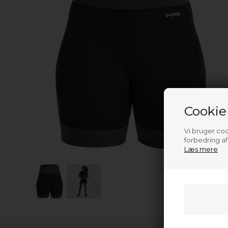
Cookie
Vi bruger cook
forbedring a
Læs mere