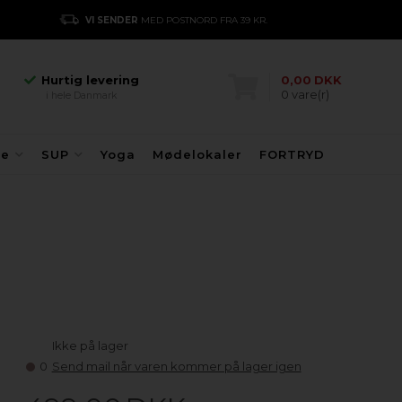
Hurtig levering
VI SENDER
MED POSTNORD FRA 39 KR.
E
i hele Danmark
Danmarks største
kajakhotel
Hurtig levering
0,00
DKK
0
vare(r)
i hele Danmark
Danmarks største
kajakhotel
Hurtig levering
fe
SUP
Yoga
Mødelokaler
FORTRYD
i hele Danmark
Ikke på lager
0
Send mail når varen kommer på lager igen