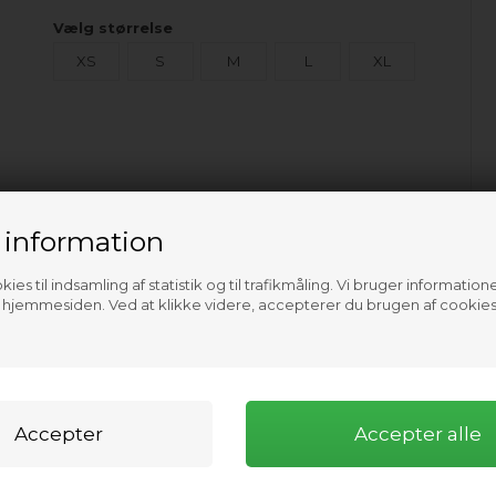
Vælg størrelse
XS
S
M
L
XL
 information
ies til indsamling af statistik og til trafikmåling. Vi bruger informatione
f hjemmesiden. Ved at klikke videre, accepterer du brugen af cookies