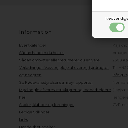
Nødvendig
Information
Kund
Eventkalender
Kajakho
Sådan handler du hos os
Amager 
Sådan ombytter eller returnerer du en vare
2300 Kø
Vejledninger: Vask og pleje af overtøj, tørdragter
Tlf.: + 45
og neopren
info@kaj
Se Fødevarestyrelsens smiley-rapporter
Normal s
Mød nogle af vores instruktører og medarbejdere
(I højsæ
hér!
længere 
Skoler, klubber og foreninger
CVR-num
Ledige Stillinger
Links
Handelsbetingelser