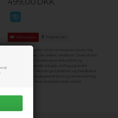
499,00
DKK
Information
Praktisk info
NRS Women's Ignitor Short er neopren shorts i høj
kvalitet til kvinder, der elsker vandsport. Disse shorts
giver en perfekt kombination af komfort og
funktionalitet, ideelle til kajak, surfing og andre
n til
vandaktiviteter. Med en god pasform og fleksibilitet
.
får du optimal bevægelsesfrihed og varmeisolering,
så du kan nyde dine vandoplevelser uanset
forholdene.