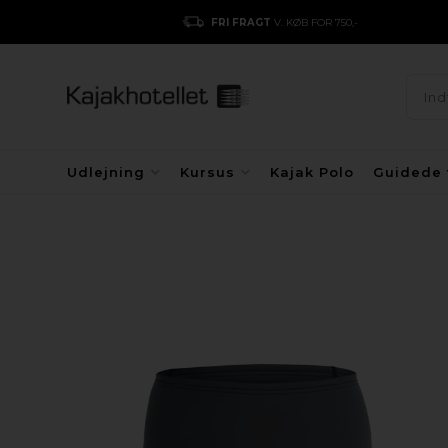
FRI FRAGT
V. KØB FOR 750,-
Udlejning
Kursus
Kajak Polo
Guidede 