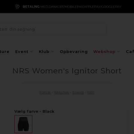
BETALING
MED DANKORT/MOBILEPAY/APPLEPAY/GOOGLEPAY
ture
Event
Klub
Opbevaring
Webshop
Ca
NRS Women's Ignitor Short
Forside
»
Webshop
»
Brands
»
NRS
Vælg farve - Black