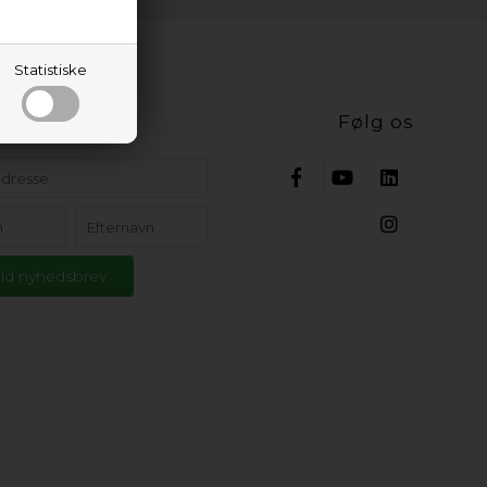
Statistiske
ig opdateret
Følg os