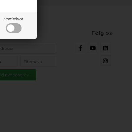
Statistiske
ig opdateret
Følg os