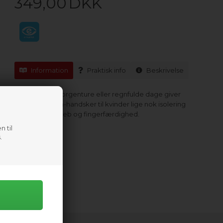
349,00
DKK
Information
Praktisk info
Beskrivelse
Til de tidlige morgenture eller regnfulde dage giver
NRS HydroSkin-handsker til kvinder lige nok isolering
uden at ofre greb og fingerfærdighed.
n til
.