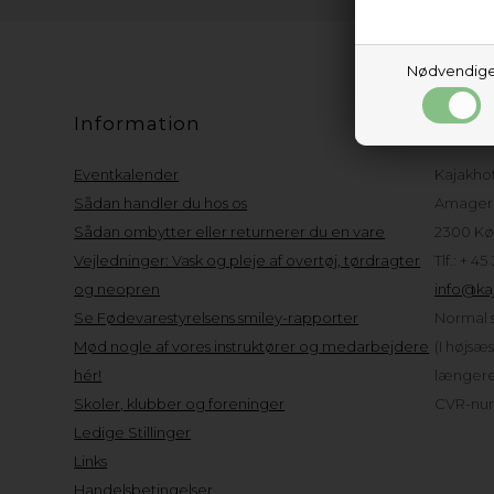
Nødvendig
Information
Kund
Eventkalender
Kajakho
Sådan handler du hos os
Amager 
Sådan ombytter eller returnerer du en vare
2300 Kø
Vejledninger: Vask og pleje af overtøj, tørdragter
Tlf.: + 45
og neopren
info@kaj
Se Fødevarestyrelsens smiley-rapporter
Normal s
Mød nogle af vores instruktører og medarbejdere
(I højsæ
hér!
længere 
Skoler, klubber og foreninger
CVR-num
Ledige Stillinger
Links
Handelsbetingelser