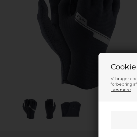
Cookie
Vi bruger cook
forbedring a
Læs mere