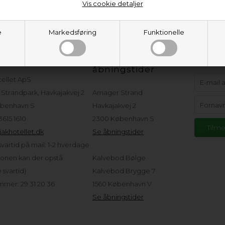
Vis cookie detaljer
e
Markedsføring
Funktionelle
eservice
Adresser og
Hold d
åbningstider
tellet ApS
Strandpark, Havkajakvej 2
Amager Strand
benhavn S
Havkajakvej 2
 3615 1610
2300 København S
akhotellet.dk
Se åbningstider
vartid på mail: 1-2 hverdage
sonen kan der opstå
Kalvebod Bølge
svartid)
Kalvebod Brygge 7
mer: 29 31 20 36
1560 København V
Se åbningstider