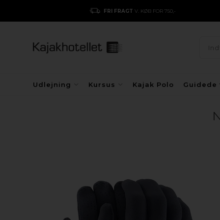
FRI FRAGT
V. KØB FOR 750,-
Udlejning
Kursus
Kajak Polo
Guidede 
N