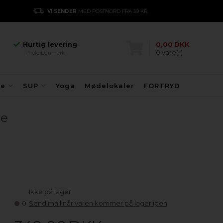
Hurtig levering
VI SENDER
MED POSTNORD FRA 39 KR.
E
i hele Danmark
Danmarks største
kajakhotel
Hurtig levering
0,00
DKK
0
vare(r)
i hele Danmark
Danmarks største
kajakhotel
Hurtig levering
fe
SUP
Yoga
Mødelokaler
FORTRYD
i hele Danmark
ke
Ikke på lager
0
Send mail når varen kommer på lager igen