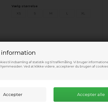
Vælg størrelse
XS
S
M
L
XL
 information
ies til indsamling af statistik og til trafikmåling. Vi bruger informatione
f hjemmesiden. Ved at klikke videre, accepterer du brugen af cookies