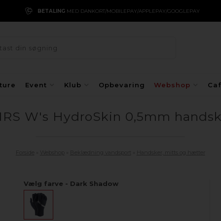
BETALING
MED DANKORT/MOBILEPAY/APPLEPAY/GOOGLEPAY
ture
Event
Klub
Opbevaring
Webshop
Ca
RS W's HydroSkin 0,5mm hands
Forside
»
Webshop
»
Beklædning vandsport
»
Handsker, mitts og hætter
Vælg farve - Dark Shadow