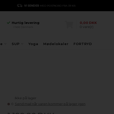
Hurtig levering
VI SENDER
MED POSTNORD FRA 39 KR.
E
i hele Danmark
Danmarks største
kajakhotel
Hurtig levering
0,00
DKK
0
vare(r)
i hele Danmark
Danmarks største
kajakhotel
Hurtig levering
fe
SUP
Yoga
Mødelokaler
FORTRYD
i hele Danmark
Ikke på lager
0
Send mail når varen kommer på lager igen