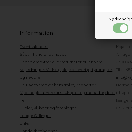
Nødvendig
Information
Kund
Eventkalender
Kajakho
Sådan handler du hos os
Amager 
Sådan ombytter eller returnerer du en vare
2300 Kø
Vejledninger: Vask og pleje af overtøj, tørdragter
Tlf.: + 45
og neopren
info@kaj
Se Fødevarestyrelsens smiley-rapporter
Normal s
Mød nogle af vores instruktører og medarbejdere
(I højsæ
hér!
længere 
Skoler, klubber og foreninger
CVR-num
Ledige Stillinger
Links
Handelsbetingelser