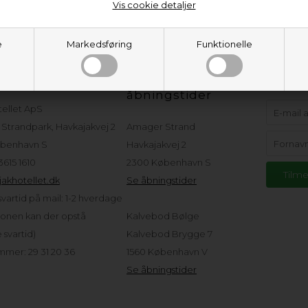
Vis cookie detaljer
e
Markedsføring
Funktionelle
eservice
Adresser og
Hold d
åbningstider
tellet ApS
Strandpark, Havkajakvej 2
Amager Strand
benhavn S
Havkajakvej 2
 3615 1610
2300 København S
akhotellet.dk
Se åbningstider
vartid på mail: 1-2 hverdage
sonen kan der opstå
Kalvebod Bølge
svartid)
Kalvebod Brygge 7
mer: 29 31 20 36
1560 København V
Se åbningstider