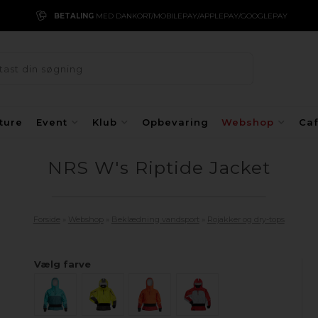
BETALING
MED DANKORT/MOBILEPAY/APPLEPAY/GOOGLEPAY
ture
Event
Klub
Opbevaring
Webshop
Ca
NRS W's Riptide Jacket
Forside
»
Webshop
»
Beklædning vandsport
»
Rojakker og dry-tops
Vælg farve