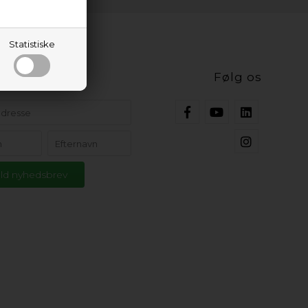
Statistiske
ig opdateret
Følg os