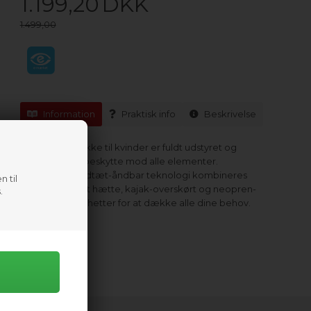
1.199,20
DKK
1.499,00
Information
Praktisk info
Beskrivelse
NRS Riptide-jakke til kvinder er fuldt udstyret og
designet til at beskytte mod alle elementer.
Avanceret vandtæt-åndbar teknologi kombineres
n til
med en leddelt hætte, kajak-overskørt og neopren-
.
håndledsmanchetter for at dække alle dine behov.