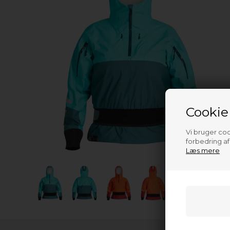
Cookie
Vi bruger cook
forbedring a
Læs mere