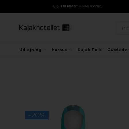
FRI FRAGT
V. KØB FOR 750,-
Udlejning
Kursus
Kajak Polo
Guidede 
-20%