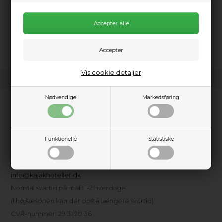
igennem neoprenen, som efterfølgende forsegles med
vandtæt lim.
På handskens gribeflade og fingre er der påført ekstra grip,
for netop at give bedre performance på vandet.
Vis cookie detaljer
Nødvendige
Markedsføring
Kundeservice
Kajakhotellet ApS
Amager Strandpark, Havkajakvej 2
Funktionelle
Statistiske
2300 København S
Tlf.: + 45 3615 1610
info@kajakhotellet.dk
Normal svartid på mail: 1-2 hverdage
(I højsæsonen kan der opstå længere svartid)
CVR-nummer: 29 31 20 36