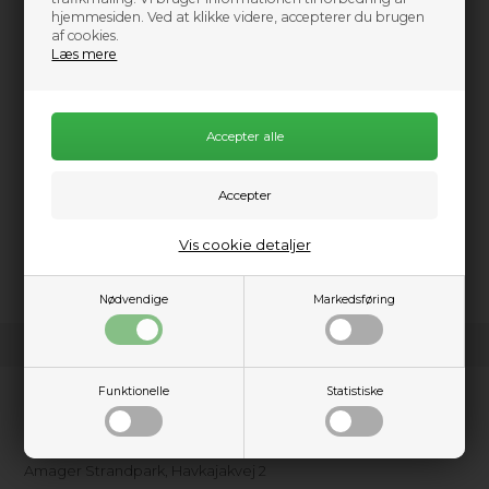
hjemmesiden. Ved at klikke videre, accepterer du brugen
af cookies.
Læs mere
Information
Praktisk info
Beskrivelse
Ozone Exo Helmet
er en let, robust og stilren hjelm
designet specielt til vandsport som kitesurfing, SUP og kajak.
Den giver optimal beskyttelse uden at gå på kompromis med
komfort eller bevægelsesfrihed. Med justerbar pasform og
effektiv ventilation er Exo-hjelmen ideel til både nybegyndere
Vis cookie detaljer
og erfarne vandsportsudøvere.
Nødvendige
Markedsføring
Funktionelle
Statistiske
Kundeservice
Kajakhotellet ApS
Amager Strandpark, Havkajakvej 2