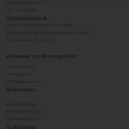
2300 København S
Tlf.: + 45 3615 1610
info@kajakhotellet.dk
Normal svartid på mail: 1-2 hverdage
(I højsæsonen kan der opstå længere svartid)
CVR-nummer: 29 31 20 36
Adresser og åbningstider
Amager Strand
Havkajakvej 2
2300 København S
Se åbningstider
Kalvebod Bølge
Kalvebod Brygge 7
1560 København V
Se åbningstider