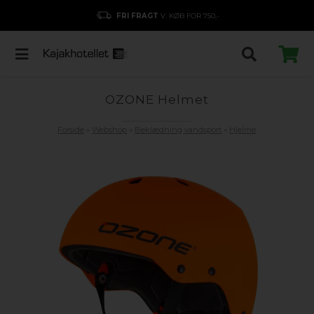
FRI FRAGT
V. KØB FOR 750,-
OZONE Helmet
Forside
»
Webshop
»
Beklædning vandsport
»
Hjelme