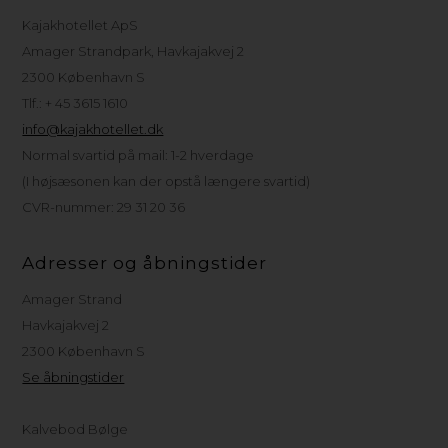
Kajakhotellet ApS
Amager Strandpark, Havkajakvej 2
2300 København S
Tlf.: + 45 3615 1610
info@kajakhotellet.dk
Normal svartid på mail: 1-2 hverdage
(I højsæsonen kan der opstå længere svartid)
CVR-nummer: 29 31 20 36
Adresser og åbningstider
Amager Strand
Havkajakvej 2
2300 København S
Se åbningstider
Kalvebod Bølge