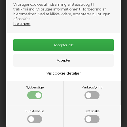
Vi bruger cookies til indsamling af statistik og til
Reflex leverer en afbalanceret og inspirerende køreoplevelse.
trafikmåling. Vi bruger informationen til forbedring af
hjemmesiden. Ved at klikke videre, accepterer du brugen
Du får:
af cookies.
Læs mere
Hurtig og intuitiv styring
Nemme og kontrollerede hop
Lang hangtime
Små og kontrollerede kiteloops
Let til moderat bartryk
Fantastisk balance mellem fart, kontrol og komfort
Vis cookie detaljer
Nødvendige
Markedsføring
REFLEX VS. VORTEX
Selvom Reflex bygger på Vortex-platformen, er der nogle
væsentlige forskelle.
Funktionelle
Statistiske
REFLEX