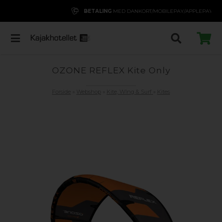
BETALING
MED DANKORT/MOBILEPAY/APPLEPAY/GOOGLEPAY
OZONE REFLEX Kite Only
Forside
»
Webshop
»
Kite, WIng & Surf
»
Kites