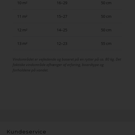
10 m²
16–29
50 cm
11 m²
15–27
50 cm
12 m²
14–25
50 cm
13 m²
12–23
55 cm
Vindområdet er vejledende og baseret på en rytter på ca. 80 kg. Det
faktiske vindområde afhænger af erfaring, boardtype og
forholdene på vandet.
Kundeservice