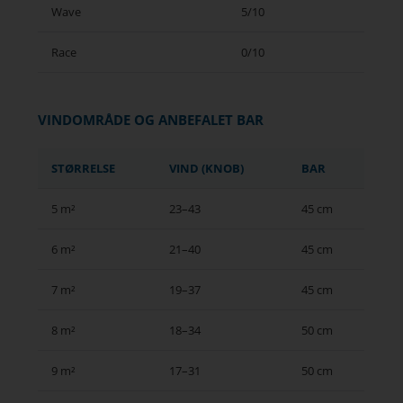
Wave
5/10
Race
0/10
VINDOMRÅDE OG ANBEFALET BAR
STØRRELSE
VIND (KNOB)
BAR
5 m²
23–43
45 cm
6 m²
21–40
45 cm
7 m²
19–37
45 cm
8 m²
18–34
50 cm
9 m²
17–31
50 cm