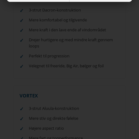
3-strut Dacron-konstruktion
Mere komfortabel og tilgivende
Mere kraft i den lave ende af vindområdet
Drejer hurtigere og med mindre kraft gennem
loops
Perfekt til progression
Velegnet til freeride, Big Air, bølger og foil
VORTEX
3-strut Aluula-konstruktion
Mere stiv og direkte følelse
Højere aspect ratio
Mere fart og topperformance