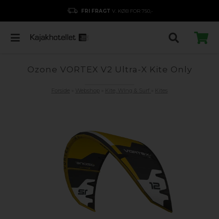
FRI FRAGT
V. KØB FOR 750,-
Ozone VORTEX V2 Ultra-X Kite Only
Forside
»
Webshop
»
Kite, WIng & Surf
»
Kites