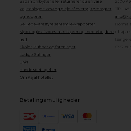
Sådan ombytter eller returnerer du en vare
2300 Kø
Vejledninger: Vask og pleje af overtøj, tørdragter
Tlf.: + 45
og neopren
info@kaj
Se Fødevarestyrelsens smiley-rapporter
Normal s
Mød nogle af vores instruktører og medarbejdere
(I højsæ
hér!
længere 
Skoler, klubber og foreninger
CVR-num
Ledige Stillinger
Links
Handelsbetingelser
Om Kajakhotellet
Betalingsmuligheder