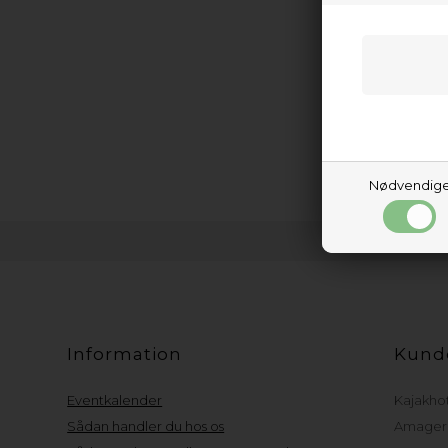
Nødvendig
Information
Kund
Eventkalender
Kajakho
Sådan handler du hos os
Amager 