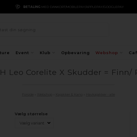
BETALING
MED DANKORT/MOBILEPAY/APPLEPAY/GOOGLEPAY
ture
Event
Klub
Opbevaring
Webshop
Ca
H Leo Corelite X Skudder = Finn/ 
Forside
»
Webshop
»
Kajakker & Kano
»
Havkajakker - alle
Vælg størrelse