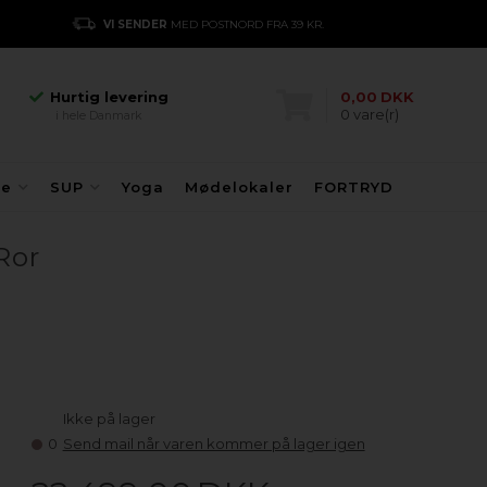
Hurtig levering
VI SENDER
MED POSTNORD FRA 39 KR.
E
i hele Danmark
Danmarks største
kajakhotel
Hurtig levering
0,00
DKK
0
vare(r)
i hele Danmark
Danmarks største
kajakhotel
Hurtig levering
fe
SUP
Yoga
Mødelokaler
FORTRYD
i hele Danmark
Ror
Ikke på lager
0
Send mail når varen kommer på lager igen