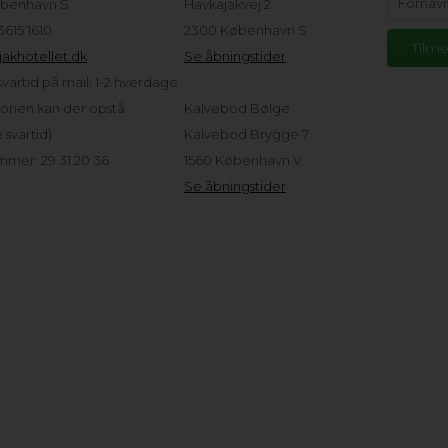
benhavn S
Havkajakvej 2
 3615 1610
2300 København S
akhotellet.dk
Se åbningstider
vartid på mail: 1-2 hverdage
sonen kan der opstå
Kalvebod Bølge
svartid)
Kalvebod Brygge 7
mer: 29 31 20 36
1560 København V
Se åbningstider