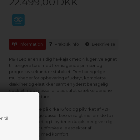
22.499,00
DKK
Information
Praktisk info
Beskrivelse
P&H Leo er en alsidig havkajak med 4 luger, velegnet
til længere ture med fremragende primær og
progressiv sekundær stabilitet. Den har rigelige
muligheder for opbevaring af udstyr, komplette
dækliner og elastikker samt en yderst behagelig
cockpit med masser af plads til at strække benene
under længere ture.
Med en længde på cirka 16 fod og påvirket af P&H
Scorpio og Virgo passer Leo smidigt mellem de to i
n til
P&H-sortimentet og tilbyder en kajak, der giver dig
.
mulighed for at udforske alle aspekter af
havkajakroning med komfort.