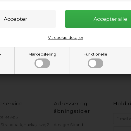
Vis cookie detaljer
e
Markedsføring
Funktionelle
eservice
Adresser og
Hold d
åbningstider
tellet ApS
Strandpark, Havkajakvej 2
Amager Strand