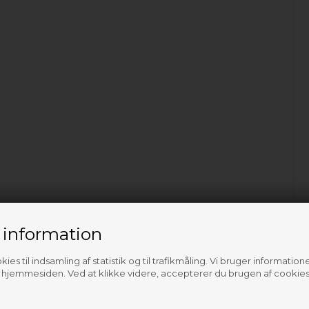
 information
ies til indsamling af statistik og til trafikmåling. Vi bruger informatione
f hjemmesiden. Ved at klikke videre, accepterer du brugen af cookies