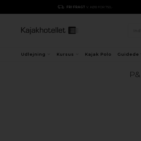
FRI FRAGT
V. KØB FOR 750,-
Udlejning
Kursus
Kajak Polo
Guidede 
P&