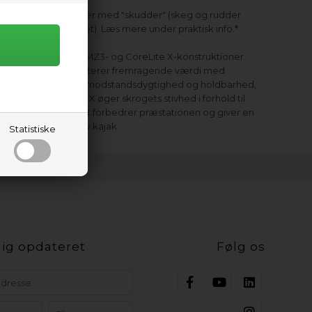
Denne model er med "skudder" (skeg og rudder
sammenskrevet). Læs mere under praktisk info.*
Leo fås i både MZ3- og CoreLite X-konstruktioner.
MZ3 repræsenterer fremragende værdi med
imponerende modstandsdygtighed og holdbarhed,
mens CoreLite X øger skrogets stivhed i forhold til
vægten, hvilket forbedrer præstationen og giver en
mere responsiv kajak.
Statistiske
ig opdateret
Følg os