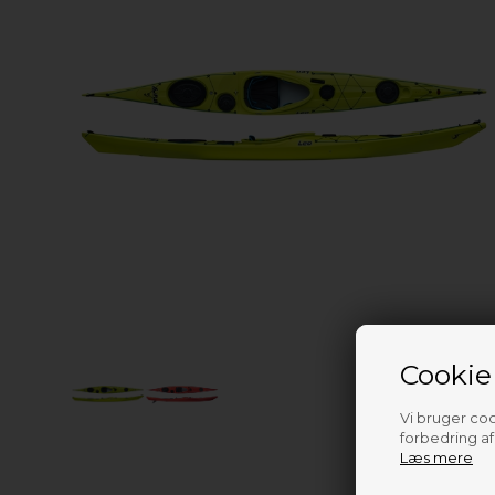
Cookie
Vi bruger cook
forbedring a
Læs mere